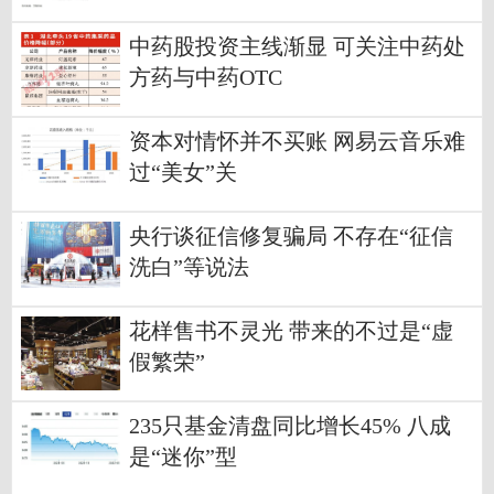
中药股投资主线渐显 可关注中药处
方药与中药OTC
资本对情怀并不买账 网易云音乐难
过“美女”关
央行谈征信修复骗局 不存在“征信
洗白”等说法
花样售书不灵光 带来的不过是“虚
假繁荣”
235只基金清盘同比增长45% 八成
是“迷你”型