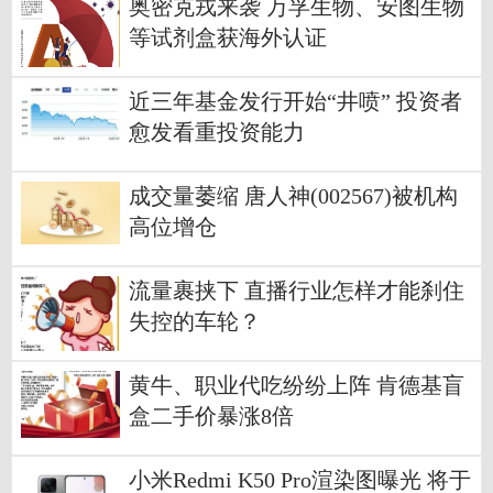
奥密克戎来袭 万孚生物、安图生物
等试剂盒获海外认证
近三年基金发行开始“井喷” 投资者
愈发看重投资能力
成交量萎缩 唐人神(002567)被机构
高位增仓
流量裹挟下 直播行业怎样才能刹住
失控的车轮？
黄牛、职业代吃纷纷上阵 肯德基盲
盒二手价暴涨8倍
小米Redmi K50 Pro渲染图曝光 将于