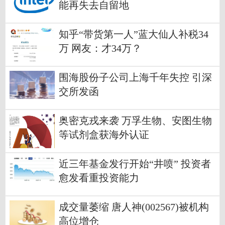
能再失去自留地
知乎“带货第一人”蓝大仙人补税34
万 网友：才34万？
围海股份子公司上海千年失控 引深
交所发函
奥密克戎来袭 万孚生物、安图生物
等试剂盒获海外认证
近三年基金发行开始“井喷” 投资者
愈发看重投资能力
成交量萎缩 唐人神(002567)被机构
高位增仓