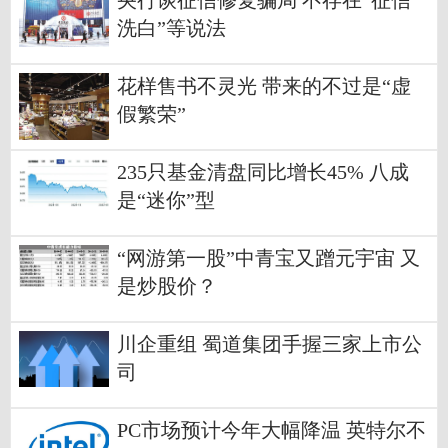
央行谈征信修复骗局 不存在“征信
洗白”等说法
花样售书不灵光 带来的不过是“虚
假繁荣”
235只基金清盘同比增长45% 八成
是“迷你”型
“网游第一股”中青宝又蹭元宇宙 又
是炒股价？
川企重组 蜀道集团手握三家上市公
司
PC市场预计今年大幅降温 英特尔不