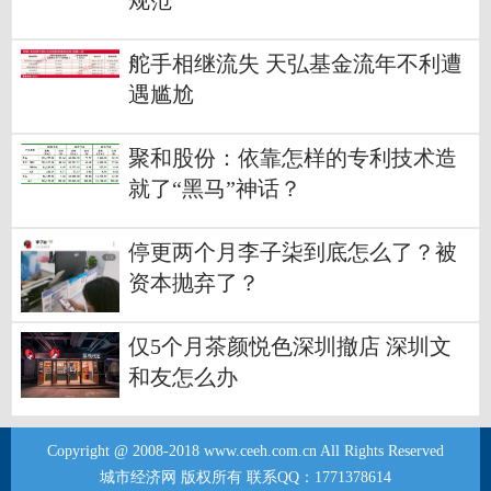
规范
舵手相继流失 天弘基金流年不利遭
遇尴尬
聚和股份：依靠怎样的专利技术造
就了“黑马”神话？
停更两个月李子柒到底怎么了？被
资本抛弃了？
仅5个月茶颜悦色深圳撤店 深圳文
和友怎么办
Copyright @ 2008-2018 www.ceeh.com.cn All Rights Reserved
城市经济网 版权所有 联系QQ：1771378614