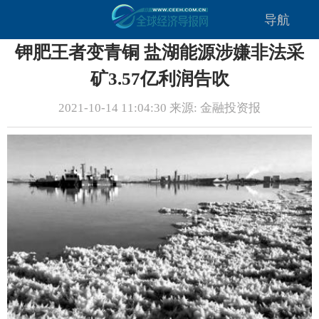
导航
钾肥王者变青铜 盐湖能源涉嫌非法采
矿3.57亿利润告吹
2021-10-14 11:04:30 来源: 金融投资报