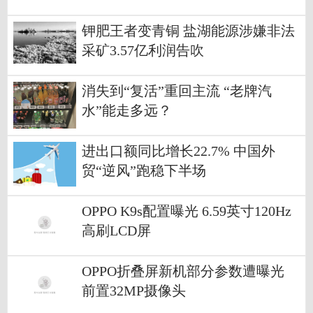
钾肥王者变青铜 盐湖能源涉嫌非法
采矿3.57亿利润告吹
消失到“复活”重回主流 “老牌汽
水”能走多远？
进出口额同比增长22.7% 中国外
贸“逆风”跑稳下半场
OPPO K9s配置曝光 6.59英寸120Hz
高刷LCD屏
OPPO折叠屏新机部分参数遭曝光
前置32MP摄像头