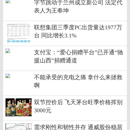
字节跳动于兰州成立新公司 法定代
表人为王奉坤
联想集团三季度PC出货量达1977万
台 同比增长3.1%
支付宝：“爱心捐赠平台”已开通“驰
援山西”捐赠通道
不能承受的充电之痛 拿什么来拯救
啊
双节控价后 飞天茅台旺季价格挥别
3000元
需求刚性和韧性并存 通威股份稳居