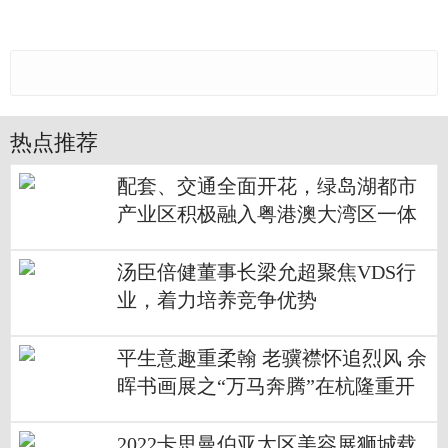
热点推荐
配套、交通全面开花，绿岛湖都市
产业区积极融入粤港澳大湾区一体
化发展
汤臣倍健董事长梁允超聚焦VDS行
业，着力培养竞争优势
平生意趣重柔翰 老骥襟怀追烈风 ​余
晖书画展之“万马奔腾”在杭隆重开
幕
2022卡思曼伯亚太区美容展狮城载