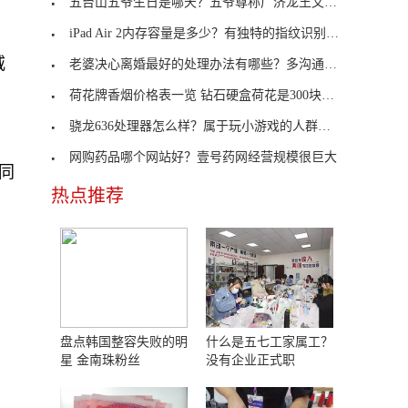
五台山五爷生日是哪天？五爷尊称广济龙王文殊菩萨？
iPad Air 2内存容量是多少？有独特的指纹识别传感器？
威
老婆决心离婚最好的处理办法有哪些？多沟通解决问题
荷花牌香烟价格表一览 钻石硬盒荷花是300块钱一条
骁龙636处理器怎么样？属于玩小游戏的人群选择
网购药品哪个网站好？壹号药网经营规模很巨大
。同
热点推荐
盘点韩国整容失败的明
什么是五七工家属工？
星 金南珠粉丝
没有企业正式职