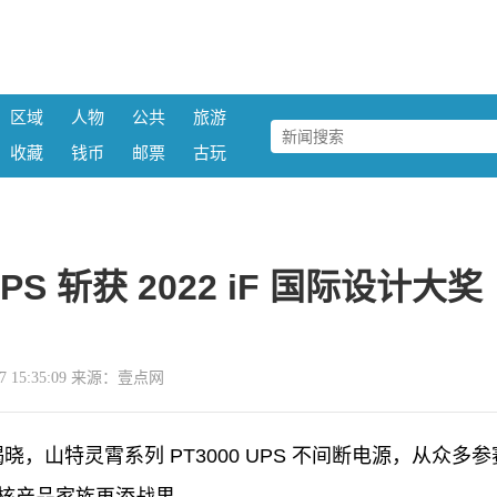
区域
人物
公共
旅游
收藏
钱币
邮票
古玩
PS 斩获 2022 iF 国际设计大奖
-07 15:35:09 来源：壹点网
揭晓，山特灵霄系列 PT3000 UPS 不间断电源，从众多参
硬核产品家族再添战果。