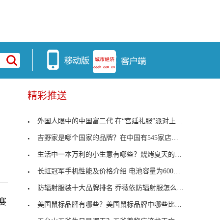
精彩推送
外国人眼中的中国富二代 在“宫廷礼服”派对上闲逛
吉野家是哪个国家的品牌？在中国有545家店铺1万多名
生活中一本万利的小生意有哪些？烧烤夏天的生意尤其
长虹冠军手机性能及价格介绍 电池容量为600mAH和10
防辐射服装十大品牌排名 乔薇依防辐射服怎么样？
赛
美国鼠标品牌有哪些？美国鼠标品牌中哪些比较好呢？