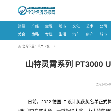
财经
产经
金融
股市
文化
艺术
公司
美食
策略
专栏
生活
汽车
房产
城市
您的位置：
首页
>
城市
>
山特灵霄系列 PT3000 U
2022-05
日前，2022 德国 iF 设计奖获奖名单正式
“选手”中崭露头角，一举摘得大奖，为山特的