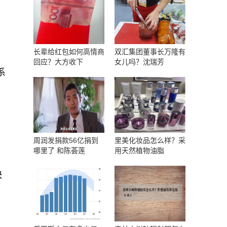
长辈给红包如何高情商
双汇集团董事长万隆有
回应？大方收下
女儿吗？沈瑞芳
系
周润发捐款56亿捐到
里美化妆品怎么样？采
哪里了 和陈荟莲
用天然植物油脂
快