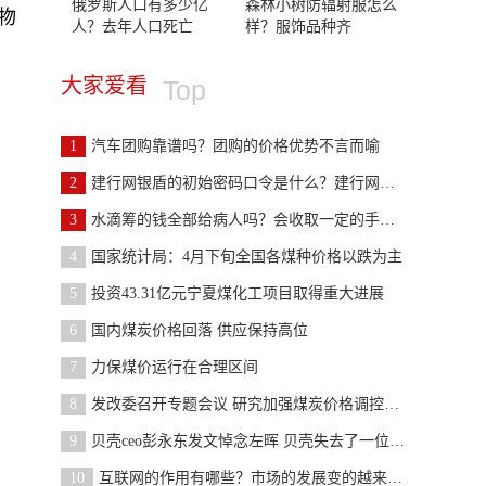
俄罗斯人口有多少亿
森林小树防辐射服怎么
物
人？去年人口死亡
样？服饰品种齐
大家爱看
Top
1
汽车团购靠谱吗？团购的价格优势不言而喻
2
建行网银盾的初始密码口令是什么？建行网银盾分为几
3
水滴筹的钱全部给病人吗？会收取一定的手续费用吗？
4
国家统计局：4月下旬全国各煤种价格以跌为主
5
投资43.31亿元宁夏煤化工项目取得重大进展
6
国内煤炭价格回落 供应保持高位
7
力保煤价运行在合理区间
8
发改委召开专题会议 研究加强煤炭价格调控监管
9
贝壳ceo彭永东发文悼念左晖 贝壳失去了一位创始者
10
互联网的作用有哪些？市场的发展变的越来越宽广