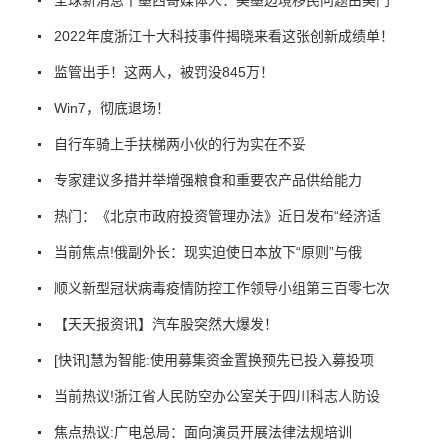
2022年度浙江十大科技事件揭晓来看这张创新成绩单！
监管出手！这两人，被罚没845万！
Win7，彻底退场！
自行车骑上手扶梯两小伙的行为实在不妥
专家建议多措并举增强粮食和重要农产品供给能力
热门：《北京市政府投资管理办法》近日发布“经济适
当前焦点!俄副外长：现实迫使日本放下“原则”与俄
顺义新型冠状病毒疫情防控工作领导小组第三百零七次
【天天报资讯】汽车股突然大爆发！
[快讯]慧为智能:使用募集资金置换预先已投入募投项
当前热议!浙江省人民防空办公室关于四川科志人防设
焦点热议:广电总局：面向演员开展法律法规培训