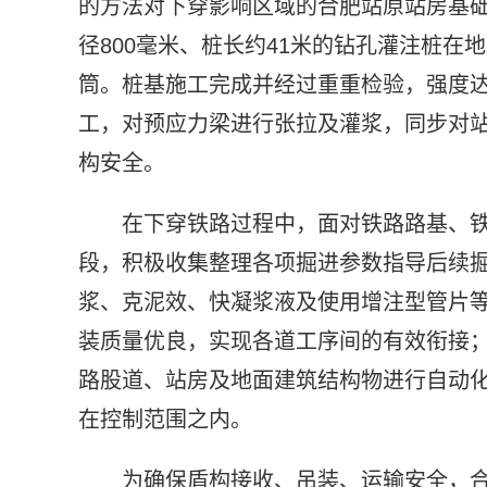
的方法对下穿影响区域的合肥站原站房基础
径800毫米、桩长约41米的钻孔灌注桩在
筒。桩基施工完成并经过重重检验，强度
工，对预应力梁进行张拉及灌浆，同步对
构安全。
在下穿铁路过程中，面对铁路路基、
段，积极收集整理各项掘进参数指导后续
浆、克泥效、快凝浆液及使用增注型管片
装质量优良，实现各道工序间的有效衔接
路股道、站房及地面建筑结构物进行自动
在控制范围之内。
为确保盾构接收、吊装、运输安全，