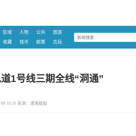
区域
人物
公共
旅游
收藏
钱币
邮票
古玩
道1号线三期全线“洞通”
11 08:10:20 来源：潇湘晨报