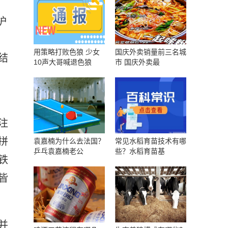
护
用策略打败色狼 少女
国庆外卖销量前三名城
结
10声大哥喊退色狼
市 国庆外卖最
注
拼
袁嘉楠为什么去法国？
常见水稻育苗技术有哪
乒乓袁嘉楠老公
些？水稻育苗基
铁
皆
并