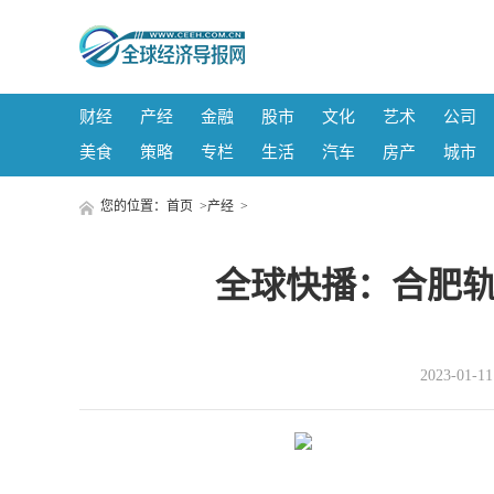
财经
产经
金融
股市
文化
艺术
公司
美食
策略
专栏
生活
汽车
房产
城市
您的位置：
首页
>
产经
>
全球快播：合肥轨
2023-01-