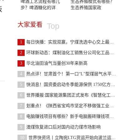
啤酒工艺流程有哪几
生态养殖模式有哪些？
步？啤酒糖化的详
生态养殖国家政
板
大家爱看
Top
1
每日快播：实现双赢，宁煤洗选中心交上最好答卷
2
环球新动态：煤制油化工销售分公司化工品发运创新高
3
华北油田油气当量创30年来新高
4
热点评！甘肃首个！第一口“L”型煤层气水平井日产
5
快消息！国资委启动冬季能源保供 1750亿方天然气资
6
世界播报:国家能源集团正式发布《智慧化工规划建设
7
划重点！《陕西省宝鸡市坚定不移做强工业行动方案》
8
电脑赚钱项目有哪些？新手电脑搬砖赚钱项目有哪些？
9
澳煤恢复进口后对国内动力煤市场影响
10
世界快资讯丨立陶宛LTG货运开始向波兰运输煤炭