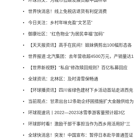
世界快消息！线上免税店退货有利促消费
今日关注：乡村年味充盈“文艺范”
御康社区：“红色物业”为居民幸福“加码”
【天天报资讯】高手在民间！姐妹俩剪出100幅形态各
世界报道:北汽集团：去年营收超4500万元，产销量达1
【世界新视野】“私自”修改赎回规则？百亿私募回应
全球资讯：北林区：及时清雪保畅通
【环球播资讯】四川省绿色建材下乡活动首站走进西充
当前观点：甘肃出台12条助企纾困措施扩大金融供给为
环球观速讯丨2022—2023冰雪季游客量预计超3亿
环球即时看！激励干部干事担当作为西乡用活用好“三
全球快消息！突发！中国宣布：暂停日本赴华普通签证