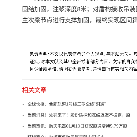
固结加固，注浆深度8米；对盾构接收吊装
主次梁节点进行支撑加固，最终实现区间贯
标签：
中安在线
路停车场
严格控制
上部结构
桩基施工
相关文章
全球快播：合肥轨道1号线三期全线“洞通”
当前消息！处罚来了！股份质押和冻结迟迟不披露，原
当前热讯：航天电器01月10日获深股通增持5.79万股
环球热文：为城市低碳发展贡献中国样本