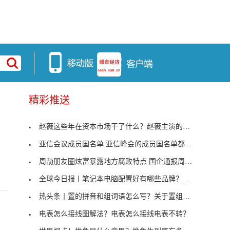
精彩推送
赵薇这些年在资本市场干了什么？赵薇主演的电视剧全
亚信会议成员国名单 亚信峰会的成员国名单都有哪些
周劼朋友圈炫富暴露地方腐败特点 国企通报周劼炫富
全球今日报丨笔记本电脑配置好有哪些品牌？哪种配置
热头条丨置的拼音和组词语怎么写？关于置组词的解答
电表怎么接线图解法？电表怎么接线电表不转？