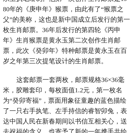
80年的《庚申年》猴票，由此有了“猴票之
父”的美称，这也是新中国成立后发行的第一
枚生肖邮票。36年后发行的第四轮《丙申
年》生肖猴票是黄永玉第二次创作生肖邮
票，此次《癸卯年》特种邮票是黄永玉在百
岁之年第三次提笔设计的生肖邮票。
这套邮票一套两枚，邮票规格36×36毫
米，胶雕套印，每枚面值1.2元，第一枚名
为“癸卯寄福”，票面用象征童趣的蓝色描绘
了一只右手执笔、左手持信的睿智卯兔，表
达中国人民在新春期间以书信互相关心，送
去祝福的含义，也寄予了新的一年携手共绘