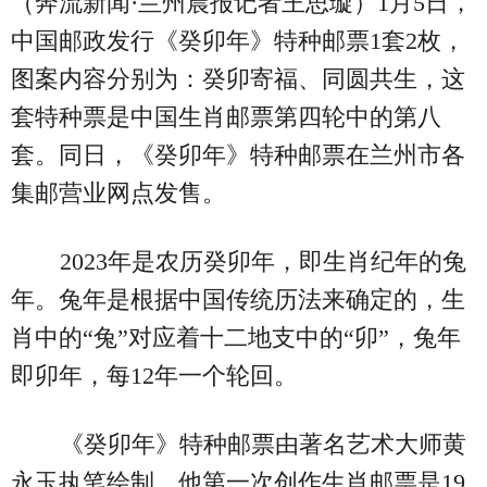
（奔流新闻·兰州晨报记者王思璇）1月5日，
中国邮政发行《癸卯年》特种邮票1套2枚，
图案内容分别为：癸卯寄福、同圆共生，这
套特种票是中国生肖邮票第四轮中的第八
套。同日，《癸卯年》特种邮票在兰州市各
集邮营业网点发售。
2023年是农历癸卯年，即生肖纪年的兔
年。兔年是根据中国传统历法来确定的，生
肖中的“兔”对应着十二地支中的“卯”，兔年
即卯年，每12年一个轮回。
《癸卯年》特种邮票由著名艺术大师黄
永玉执笔绘制。他第一次创作生肖邮票是19