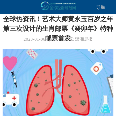
导航
全球热资讯！艺术大师黄永玉百岁之年
第三次设计的生肖邮票《癸卯年》特种
邮票首发
2023-01-06 12:04:41 来源: 潇湘晨报