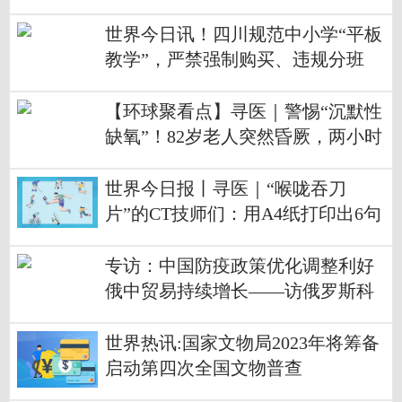
世界今日讯！四川规范中小学“平板
教学”，严禁强制购买、违规分班
【环球聚看点】寻医｜警惕“沉默性
缺氧”！82岁老人突然昏厥，两小时
抢回一条命
世界今日报丨寻医｜“喉咙吞刀
片”的CT技师们：用A4纸打印出6句
话来和患者交流
专访：中国防疫政策优化调整利好
俄中贸易持续增长——访俄罗斯科
学院东方研究所首席研究员奥斯特
洛夫斯基
世界热讯:国家文物局2023年将筹备
启动第四次全国文物普查