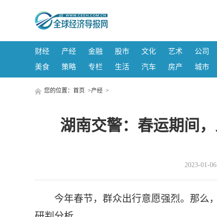
财经
产经
金融
股市
文化
艺术
公司
美食
策略
专栏
生活
汽车
房产
城市
您的位置：
首页
>
产经
>
湖南交警：春运期间，
2023-01-
今年春节，群众出行意愿强烈。那么
研判分析。