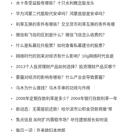
水十条受益股有哪些？十只水利概念股龙头
华为鸿蒙二代能取代安卓吗？鸿蒙底层是安卓吗？
利率互换的条件有哪些？交叉货币利率互换的条件有哪
微信和飞信的区别是什么？微信飞信怎么收费的？
什么是私募拉升股票？如何查看私募建仓的股票？
网络时代的到来对经济有什么影响？10g网络时代会是
2013个人投资理财产品如何选择？投资理财产品买哪个
雾霾对经济的影响有哪些？什么产业会导致雾霾？
乌木为什么值钱？乌木手串的功效与作用
2008年定期存款利率是多少？2004年银行存款利率一年
新动态：无需提前还款！哈尔滨市公积金贷款将推“带
焦点信息:如何扩内需稳市场？听住建部部长如何说
每日一词｜外来媳妇本地郎