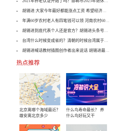
2021年养老认证开始了吗？邯郸市2023年退休认证时间
胡锡进:大家今年最好都能涨点工资 希望经济能够迅
年满60岁农村老人有四笔钱可以领 河南农村60岁老人
胡锡进到底代表个人还是官方？胡锡进头条号掉了多少
台湾什么时候变成省的？清朝的时候台湾属于哪个省？
胡锡进喊话教材插图创作者出来说话 胡锡进最新声明
热点推荐
北京离哪个海域最近？
什么鸟寿命最长？ 养
雄安离北京多少
什么鸟好玩又干