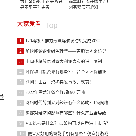
为什么婚姻中的关系总
翡翠原石长在哪里？广
是不平等？夫妻
州翡翠原石毛料
大家爱看
Top
1
120吨级大推力液氧煤油发动机完成试车
2
加快能源企业绿色转型——吉能集团采访记
3
中国或将放宽对澳大利亚煤炭的进口限制
4
环保项目投资都有哪些？适合个人环保创业项目有哪些
5
刚刚！山西一煤矿突发事故，默哀！
6
2022年黑龙江省产煤超6900万吨
量
7
网络时代的到来对经济有什么影响？10g网络时代会是
8
雾霾对经济的影响有哪些？什么产业会导致雾霾？
9
VIE结构是什么？vie架构可以在香港上市吗？
山
10
便宜又好用的智能手机有哪些？便宜打游戏好的手机有