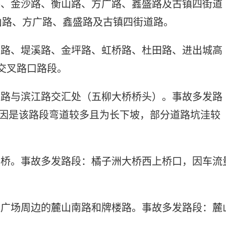
路、金沙路、衡山路、方广路、鑫盛路及古镇四街道
山路、方广路、鑫盛路及古镇四街道路。
南路、堤溪路、金坪路、虹桥路、杜田路、进出城高
4交叉路口路段。
溪路与滨江路交汇处（五柳大桥桥头）。事故多发路
原因是该路段弯道较多且为长下坡，部分道路坑洼较
大桥。事故多发路段：橘子洲大桥西上桥口，因车流
红广场周边的麓山南路和牌楼路。事故多发路段：麓