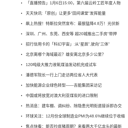
「直播预告」1月6日15:00，第六届云岭工匠年度人物
天天快讯:「原创」让更多“田间课堂”发挥能量
飙上热搜！特斯拉突然宣布：最狠猛降4.8万！光伏新
深圳、广州、东莞、西安等 超20城推出二手房“带押
招行信用卡的「科幻宇宙」:从“星辰”,驶向“三体”
北京离哪个海域最近？雄安离北京多少公里？
120吨级大推力液氧煤油发动机完成试车
潘德军院长一行上门走访两位省人大代表
加快能源企业绿色转型——吉能集团采访记
中国或将放宽对澳大利亚煤炭的进口限制
热消息：建车棚、调纠纷、除隐患光明街道接诉即办交
环球关注：12月份全球制造业PMI为48.6%继续位于收缩
焦点快看：能否抄底猪周期？来看两大千亿龙头的最新