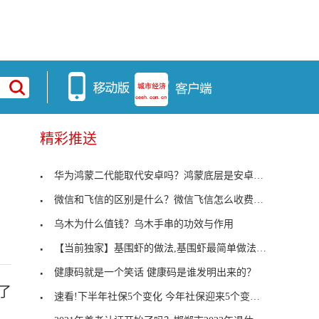
精彩推送
华为鸿蒙二代能取代安卓吗？鸿蒙底层是安卓吗？
微信和飞信的区别是什么？微信飞信怎么收费的？
乌木为什么值钱？乌木手串的功效与作用
【当前独家】基围虾的做法,基围虾最简单做法大全
健康码就是一个笑话 健康码是谁发明出来的？
了
速看!下半年社保5个变化 今年社保迎来5个变化是什