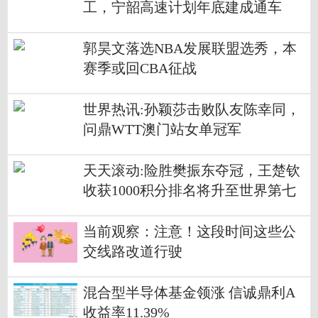
工，宁韶高速计划年底建成通车
郭昊文落选NBA发展联盟选秀，本
赛季或回CBA征战
世界热讯:孙颖莎击败队友陈幸同，
问鼎WTT澳门站女单冠军
天天滚动:险胜樊振东夺冠，王楚钦
收获1000积分排名将升至世界第七
当前观察：注意！这段时间这些公
交线路改道行驶
混合型半导体基金领涨 信诚鼎利A
收益率11.39%