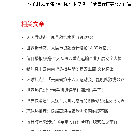
相关文章
天天微动态丨总量稳结构优（锐财经）
世界新动态：人民币贷款累计增加14.35万亿元
每日播报!交警二大队深入重点运输企业开展安全大检
新消息丨云南南华多措并举创建野生菌“文化祠堂”
环球焦点！「云南省第十六届运动会」昆明队独揽公路
世界热讯:禁止带手机进课堂！福州出手了！
世界快消息！美媒：美国前总统特朗普涉嫌违反《间谍
环球热推荐：极端高温持续欧洲多国麻烦不断
每日时讯!纪录片《与象同行》全球首映式在京举行