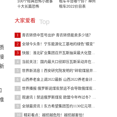
100个经典恐怖小故事
租车平台哪个好？神州
十大长篇恐怖
租车2022价目表
大家爱看
Top
1
青农转债中签号出炉 青农转债能卖多少钱？
2
全球今头条！宁东能源化工基地的绿色“蝶变”
质
3
快报：淮北矿业集团召开瓦斯抽采最大化暨地面水平井
接
4
当前关注：国内最大口径卸压瓦斯采动井在杨柳矿再创
新
5
世界新消息丨西安研究院发明的“碎软煤层井下递进式
6
山西养老金上调2022最新 山西2022养老金计发基数
7
世界播报:俄罗斯说煤炭禁运不会导致俄煤炭出口严重
加
8
观速讯丨禁运俄罗斯煤炭 欧盟今年咋过冬？这下麻烦
准
9
全球最资讯丨东方希望集团签约1130亿元项目！包括煤
10
精彩看点：越挖越危险！越挖越害怕！