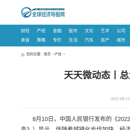
财经
产经
金融
股市
文化
艺术
公司
美食
策略
专栏
生活
汽车
房产
城市
您的位置：
首页
>
产经
>
天天微动态丨总
2022-08-
8月10日，中国人民银行发布的《20
告》）显示，伴随着城镇化步伐加快、经