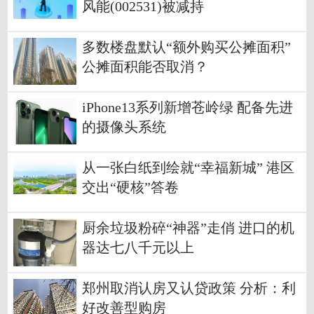
风能(002531)被减持
多数楼盘默认“额外购买公摊面积”
公摊面积能否取消？
iPhone13系列新增苍岭绿 配备先进
的摄像头系统
从一张白纸到绘就“幸福新城” 港区
交出“硬核”答卷
厨余垃圾粉碎“神器”走俏 进口的机
器达七八千元以上
郑州取消认房又认贷政策 分析：利
好改善型购房