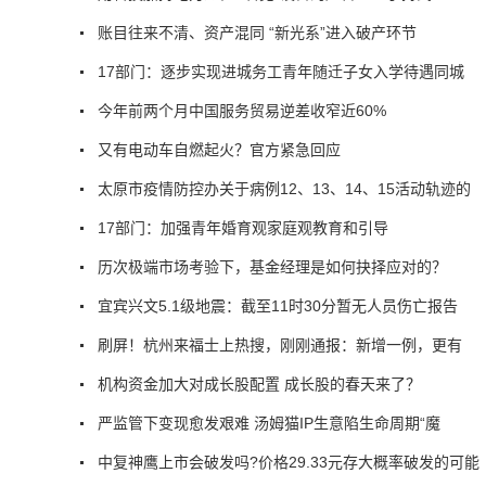
账目往来不清、资产混同 “新光系”进入破产环节
17部门：逐步实现进城务工青年随迁子女入学待遇同城
今年前两个月中国服务贸易逆差收窄近60%
又有电动车自燃起火？官方紧急回应
太原市疫情防控办关于病例12、13、14、15活动轨迹的
17部门：加强青年婚育观家庭观教育和引导
历次极端市场考验下，基金经理是如何抉择应对的？
宜宾兴文5.1级地震：截至11时30分暂无人员伤亡报告
刷屏！杭州来福士上热搜，刚刚通报：新增一例，更有
机构资金加大对成长股配置 成长股的春天来了？
严监管下变现愈发艰难 汤姆猫IP生意陷生命周期“魔
中复神鹰上市会破发吗?价格29.33元存大概率破发的可能