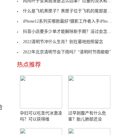
肉肉叶子变黄脱落是怎么回事？过量的浇水和施肥
什么是飞机黑匣子？黑匣子位于飞机的尾部是什么原理
iPhone12系列买哪款最好?摄影工作者入手iPhone 12 Pro Max
抖音小店要多少单才能解除新手期？没过会怎样？
2022清明节冲什么生肖？别在墓地拍照留念
2022年北京清明节会下雨吗？“清明时节雨歇歇”
热点推荐
。
合
孕妇可以吃圣代冰激凌
过早剖腹产有什么危
吗？可以获得维
害？胎儿肺部还没