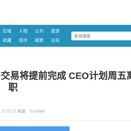
区域
人物
公共
旅游
收藏
钱币
邮票
古玩
合并交易将提前完成 CEO计划周五
职
06 15:57:51 来源：TechWeb