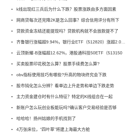
k线出现红三兵后为什么下跌？股票涨跌由多方面因素
网商贷每次还完降2K是怎么回事？综合信用评分有所下
贷款资金冻结还能提现吗？贷款机构就不会放款提不了
齐鲁银行涨幅超9.94%，银行业ETF（512820）涨超2.01%
云顶新耀-B涨幅超12.62%，港股通科技50ETF（513150
买卖股票印花税怎么算？股票手续费怎么算?
obv指标使用技巧有哪些?升高的物块终究会下跌
股市钝化怎么分辨？看单边上升走势和单边下跌走势
主力资金建仓时有什么特征？特定的K线组合在一起
新账户怎么玩创业板能玩吗?确认客户交易经验是否够
哈哈哈！扬州姑娘的手机找到了
4万张床位，“四叶草”将建上海最大方舱