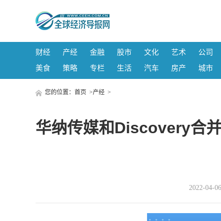
财经
产经
金融
股市
文化
艺术
公司
美食
策略
专栏
生活
汽车
房产
城市
您的位置：
首页
>
产经
>
华纳传媒和Discovery
2022-04-