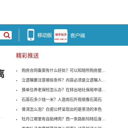
精彩推送
购房合同备案有什么好处？可以知晓所购房屋手续是否
离
立遗嘱要注意哪些条件？内容必须是立遗嘱人的真实意
换单位养老保险怎么办？在转出地社保局申请开具凭证
石英石多少钱一米？人造岗石外观很像石英石
普洱怎么泡？白瓷公杯呈现出的是茶汤的本色
牡丹江哪里有自助烤肉？西一条路新玛特后身高丽雅烤