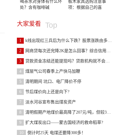
喝茶水对身体有什么坏
板木家具选购注意事
处？含有咖啡碱
项：根据自己的喜
大家爱看
Top
1
k线出现红三兵后为什么下跌？股票涨跌由多方面因素
2
网商贷每次还完降2K是怎么回事？综合信用评分有所下
3
贷款资金冻结还能提现吗？贷款机构就不会放款提不了
4
煤层气公司春季上产快马加鞭
5
清明期间 坑口、电厂降价不停
6
节后煤价向上还是向下?
7
淡水河谷宣布售出煤炭资产
8
清明假期产地煤价最高降了207元/吨，但较3月初仍高
9
扩大煤炭出口——蒙古国经济的救命稻草?
10
倒计时25天 电煤还要降300多！