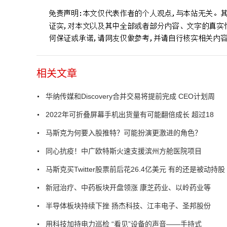
相关文章
华纳传媒和Discovery合并交易将提前完成 CEO计划周
2022年可折叠屏幕手机出货量有可能翻倍成长 超过18
马斯克为何要入股推特？可能扮演更激进的角色？
同心抗疫！中广欧特斯火速支援滨州方舱医院项目
马斯克买Twitter股票前后花26.4亿美元 有的还是被动持股
新冠治疗、中药板块开盘领涨 康芝药业、以岭药业等
半导体板块持续下挫 扬杰科技、江丰电子、圣邦股份
用科技加持电力巡检 “看见”设备的声音——手持式