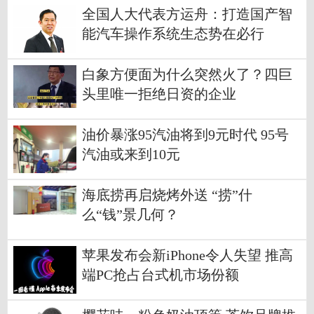
全国人大代表方运舟：打造国产智
能汽车操作系统生态势在必行
白象方便面为什么突然火了？四巨
头里唯一拒绝日资的企业
油价暴涨95汽油将到9元时代 95号
汽油或来到10元
海底捞再启烧烤外送 “捞”什
么“钱”景几何？
苹果发布会新iPhone令人失望 推高
端PC抢占台式机市场份额