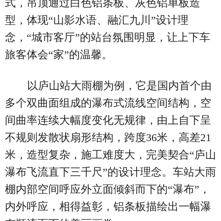
式，吊顶通过白色铝条板、灰色铝单板造
型，体现“山影水语、融汇九川”设计理
念，“城市客厅”的站台氛围明显，让上下车
旅客体会“家”的温馨。
以庐山站大雨棚为例，它是国内首个由
多个双曲面组成的瀑布式流线空间结构，空
间曲率连续大幅度变化无规律，由上自下呈
不规则发散状扇形结构，跨度36米，高差21
米，造型复杂，施工难度大，完美契合“庐山
瀑布飞流直下三千尺”的设计理念。车站大雨
棚内部空间呼应外立面倾斜而下的“瀑布”，
内外呼应，相得益彰，铝条板描绘出一幅瀑