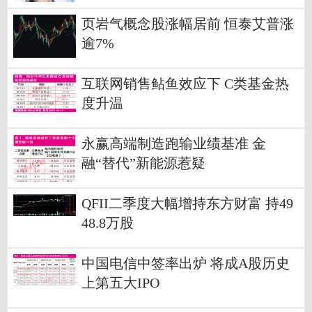
页岩气概念股涨幅居前 恒泰艾普涨
逾7%
互联网销售鲇鱼效应下 C类基金热
度升温
永赢高端制造跑输业绩基准 金
融“替代”新能源惹疑
QFII二季度大幅增持东方财富 持49
48.8万股
中国电信中签率出炉 将成A股历史
上第五大IPO