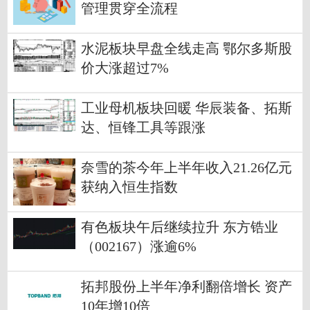
管理贯穿全流程
水泥板块早盘全线走高 鄂尔多斯股
价大涨超过7%
工业母机板块回暖 华辰装备、拓斯
达、恒锋工具等跟涨
奈雪的茶今年上半年收入21.26亿元
获纳入恒生指数
有色板块午后继续拉升 东方锆业
（002167）涨逾6%
拓邦股份上半年净利翻倍增长 资产
10年增10倍