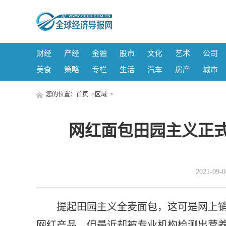
财经
产经
金融
股市
文化
艺术
公司
美食
策略
专栏
生活
汽车
房产
城市
您的位置：
首页
>
区域
>
网红面包田园主义正式
2021-09
提起田园主义全麦面包，这可是网上
网红产品，但最近却被专业机构检测出营