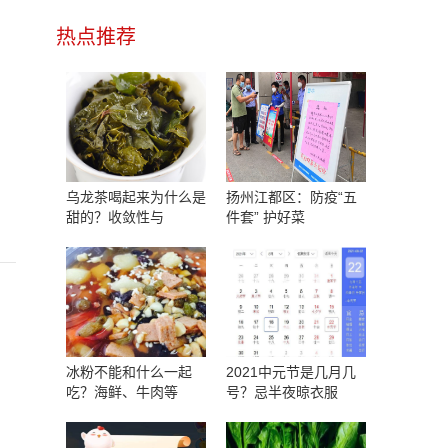
热点推荐
乌龙茶喝起来为什么是
扬州江都区：防疫“五
甜的？收敛性与
件套” 护好菜
冰粉不能和什么一起
2021中元节是几月几
吃？海鲜、牛肉等
号？忌半夜晾衣服