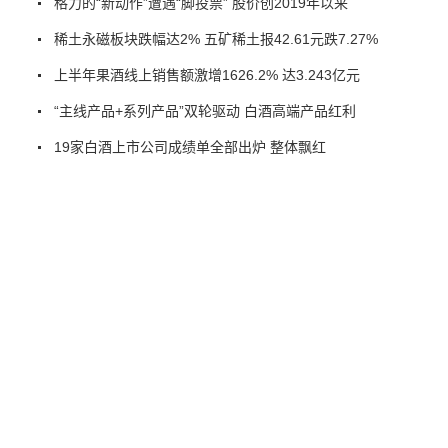
格力的“新动作”遭遇“脚投票” 股价创2019年以来
稀土永磁板块跌幅达2% 五矿稀土报42.61元跌7.27%
上半年果酒线上销售额激增1626.2% 达3.243亿元
“主线产品+系列产品”双轮驱动 白酒高端产品红利
19家白酒上市公司成绩单全部出炉 整体飘红