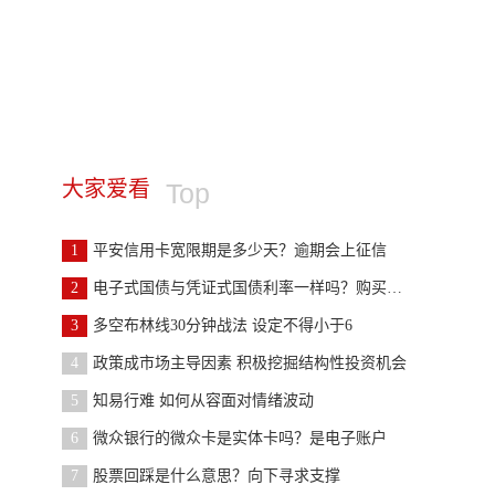
大家爱看
Top
1
平安信用卡宽限期是多少天？逾期会上征信
2
电子式国债与凭证式国债利率一样吗？购买手续不同
3
多空布林线30分钟战法 设定不得小于6
4
政策成市场主导因素 积极挖掘结构性投资机会
5
知易行难 如何从容面对情绪波动
6
微众银行的微众卡是实体卡吗？是电子账户
7
股票回踩是什么意思？向下寻求支撑