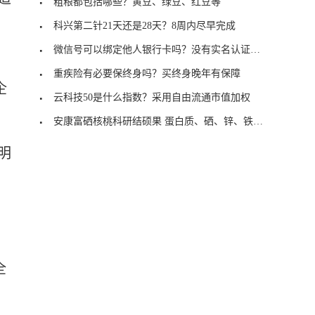
粗粮都包括哪些？黄豆、绿豆、红豆等
科兴第二针21天还是28天？8周内尽早完成
微信号可以绑定他人银行卡吗？没有实名认证的可以
重疾险有必要保终身吗？买终身晚年有保障
企
云科技50是什么指数？采用自由流通市值加权
安康富硒核桃科研结硕果 蛋白质、硒、锌、铁含量相
明
全