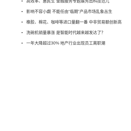
高效率、惠民生 金融服务专题展秀出科技范儿
影响不容小觑 不能任由“临期”产品市场乱象丛生
橡胶、棉花、咖啡等进口量翻一番 中非贸易额创新高
洗碗机销量暴涨 是智能时代越来越发达了？
一年大降超过30% 地产行业出现员工离职潮