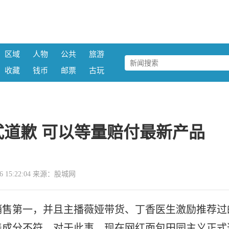
区域
人物
公共
旅游
收藏
钱币
邮票
古玩
道歉 可以等量赔付最新产品
-06 15:22:04 来源：股城网
销售第一，并且主播薇娅带货、丁香医生激励推荐过
养成分不符。对于此事，现在网红面包田园主义正式