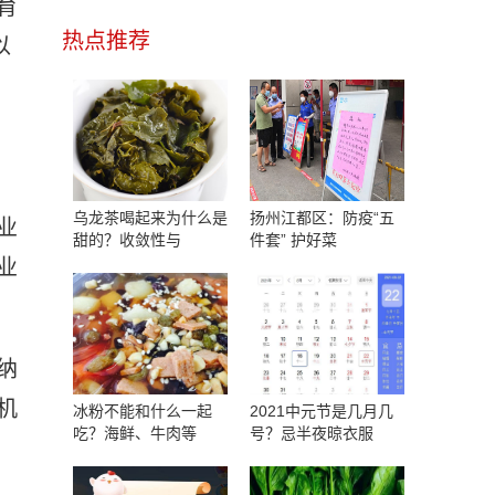
育
热点推荐
以
乌龙茶喝起来为什么是
扬州江都区：防疫“五
业
甜的？收敛性与
件套” 护好菜
业
纳
机
冰粉不能和什么一起
2021中元节是几月几
吃？海鲜、牛肉等
号？忌半夜晾衣服