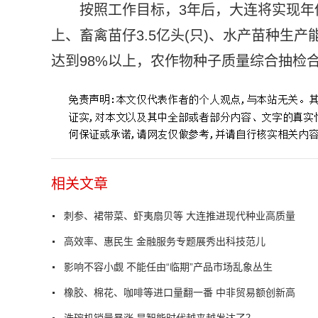
按照工作目标，3年后，大连将实现年
上、畜禽苗仔3.5亿头(只)、水产苗种生产
达到98%以上，农作物种子质量综合抽检合
相关文章
刺参、裙带菜、虾夷扇贝等 大连推进现代种业高质量
高效率、惠民生 金融服务专题展秀出科技范儿
影响不容小觑 不能任由“临期”产品市场乱象丛生
橡胶、棉花、咖啡等进口量翻一番 中非贸易额创新高
洗碗机销量暴涨 是智能时代越来越发达了？