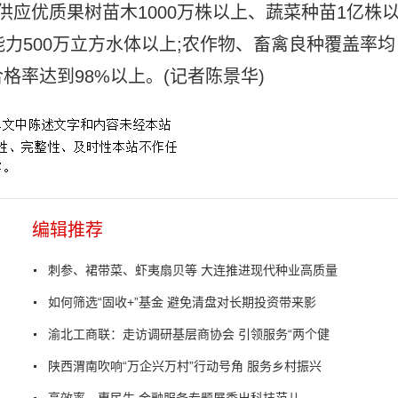
供应优质果树苗木1000万株以上、蔬菜种苗1亿株
能力500万立方水体以上;农作物、畜禽良种覆盖率均
格率达到98%以上。(记者陈景华)
编辑推荐
刺参、裙带菜、虾夷扇贝等 大连推进现代种业高质量
如何筛选“固收+”基金 避免清盘对长期投资带来影
渝北工商联：走访调研基层商协会 引领服务“两个健
陕西渭南吹响“万企兴万村”行动号角 服务乡村振兴
高效率、惠民生 金融服务专题展秀出科技范儿