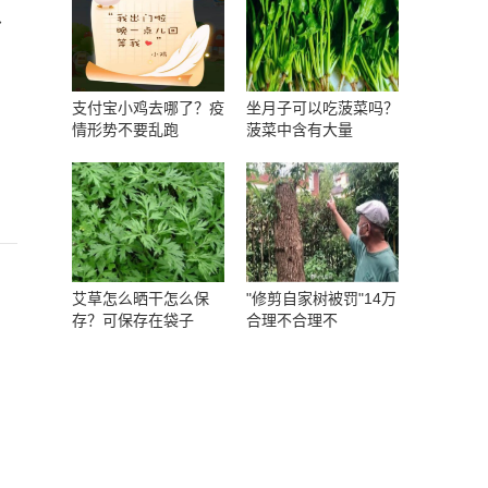
以
支付宝小鸡去哪了？疫
坐月子可以吃菠菜吗？
情形势不要乱跑
菠菜中含有大量
艾草怎么晒干怎么保
"修剪自家树被罚"14万
存？可保存在袋子
合理不合理不