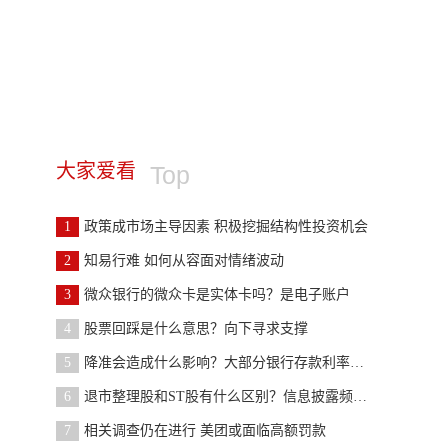
大家爱看
Top
1
政策成市场主导因素 积极挖掘结构性投资机会
2
知易行难 如何从容面对情绪波动
3
微众银行的微众卡是实体卡吗？是电子账户
4
股票回踩是什么意思？向下寻求支撑
5
降准会造成什么影响？大部分银行存款利率不变
6
退市整理股和ST股有什么区别？信息披露频率不同
7
相关调查仍在进行 美团或面临高额罚款