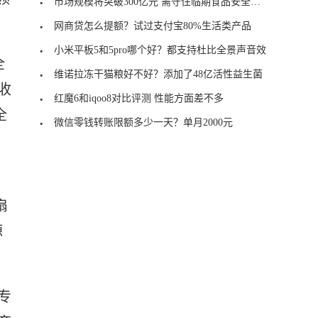
市场规模将突破300亿元 需守住临期食品安全底线
网商贷怎么提额？试过支付宝80%生活类产品
小米平板5和5pro哪个好？都支持杜比全景声音效
全
维诺拉冻干猫粮好不好？添加了48亿活性益生菌
收
红魔6和iqoo8对比评测 性能方面差不多
全
微信零钱转账限额多少一天？单月2000元
、
扇
源
专