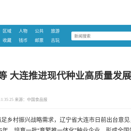
区域
人物
公共
旅游
收藏
钱币
邮票
古玩
等 大连推进现代种业高质量发
06 11:35:25 来源：中国食品报
满足乡村振兴战略需求，辽宁省大连市日前出台意见
5年，培育一批“育繁推一体化”种业企业，形成全国