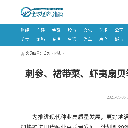
财经
产经
金融
股市
文化
艺术
公司
美食
策略
专栏
生活
汽车
房产
城市
您的位置：
首页
>
区域
>
刺参、裙带菜、虾夷扇贝
2021-09-
为推进现代种业高质量发展，更好地
加快推进现代种业高质量发展，计划到202