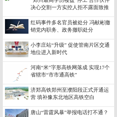
“郑州最高学历楼盘”停工 合作伙伴
决心交割一方实控人拒不露面致推
进缓慢
红码事件多名官员被处分 冯献彬撤
销党内职务、政务撤职处分
小李庄站“升级” 促使管南片区交通
地位进入新时代
河南“米”字形高铁网落成 实现17个
省辖市“市市通高铁”
济郑高铁郑州至濮阳段正式开通运
营 填补豫东北地区高铁空白
唐山“雷霆风暴”举报电话打不通？