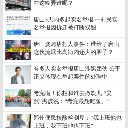
在这糊弄谁呢？
唐山3天内多起实名举报 一村民实
名举报因拆迁被打断双腿
唐山烧烤店打人事件：谁给了唐山
这伙流氓比高衙内还大的胆子？
有多人实名举报唐山涉黑团伙 公平
正义体现在每起案件的处理中
考完啦！你想和谁去撒欢儿 “昊
然”男孩说：“考完最想吃鱼。”
郑州便民核酸检测屋：“我上班他也
上班，我下班他也下班”