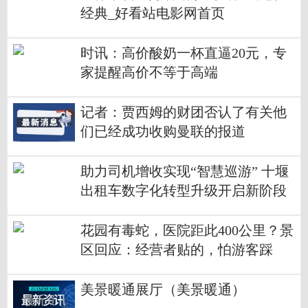
经典_好看站电影网首页
时讯：高价酸奶一杯直逼20元，专
家提醒高价不等于高端
记者：贾西姆的财团否认了有关他
们已经成功收购曼联的报道
助力司机增收实现“智慧巡游” 十堰
出租车数字化转型升级开启新阶段
花园有毒蛇，医院距此400公里？景
区回应：经营者贴的，怕游客踩
花，不清楚有没有毒蛇，医院没那
么远_当前热门
美景暖通展厅（美景暖通）