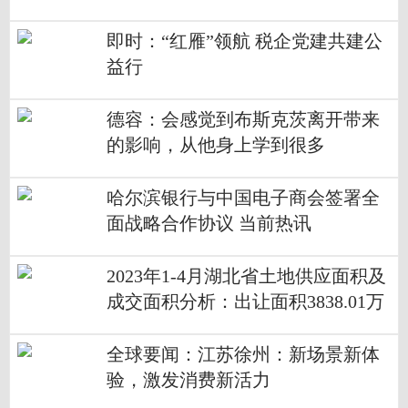
即时：“红雁”领航 税企党建共建公
益行
德容：会感觉到布斯克茨离开带来
的影响，从他身上学到很多
哈尔滨银行与中国电子商会签署全
面战略合作协议 当前热讯
2023年1-4月湖北省土地供应面积及
成交面积分析：出让面积3838.01万
㎡，土地成交3159.87万㎡ 世界快看
点
全球要闻：江苏徐州：新场景新体
验，激发消费新活力