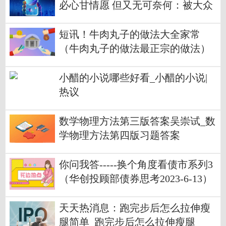
必心甘情愿 但又无可奈何：被大众
收购才是出路？
短讯！牛肉丸子的做法大全家常
（牛肉丸子的做法最正宗的做法）
小醋的小说哪些好看_小醋的小说|
热议
数学物理方法第三版答案吴崇试_数
学物理方法第四版习题答案
你问我答-----换个角度看债市系列3
（华创投顾部债券思考2023-6-13）
_世界今热点
天天热消息：跑完步后怎么拉伸瘦
腿简单_跑完步后怎么拉伸瘦腿