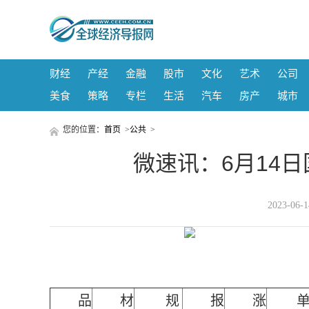
财经
产经
金融
股市
文化
艺术
公司
美食
策略
专栏
生活
汽车
房产
城市
您的位置：
首页
>
公共
>
微速讯：6月14
2023-06
品
材
规
报
涨