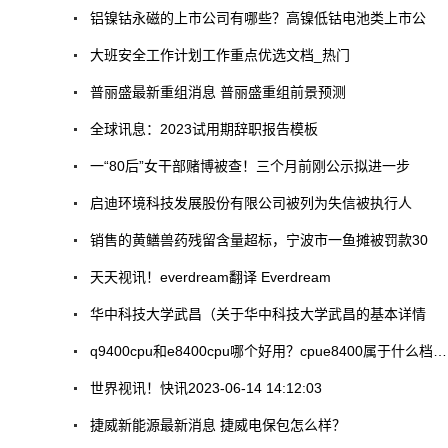
铝镍钴永磁的上市公司有哪些？高镍低钴电池类上市公
大班安全工作计划工作重点优选文档_热门
普丽盛最新重组消息 普丽盛重组前景预测
全球讯息：2023试用期辞职报告模板
一“80后”女干部赌博被查！三个月前刚公示拟进一步
启迪环境科技发展股份有限公司被列为失信被执行人
销售的黄鳝兽药残留含量超标，宁波市一鱼摊被罚款30
天天视讯！everdream翻译 Everdream
华中科技大学武昌（关于华中科技大学武昌的基本详情
q9400cpu和e8400cpu哪个好用？cpue8400属于什么档次？
世界视讯！快讯2023-06-14 14:12:03
捷威新能源最新消息 捷威电保包怎么样？