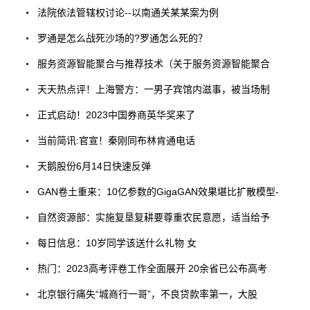
法院依法管辖权讨论--以南通关某某案为例
罗通是怎么战死沙场的?罗通怎么死的？
服务资源智能聚合与推荐技术（关于服务资源智能聚合
天天热点评！上海警方：一男子宾馆内滋事，被当场制
正式启动！2023中国券商英华奖来了
当前简讯:官宣！秦刚同布林肯通电话
天鹅股份6月14日快速反弹
GAN卷土重来：10亿参数的GigaGAN效果堪比扩散模型-
自然资源部：实施复垦复耕要尊重农民意愿，适当给予
每日信息：10岁同学该送什么礼物 女
热门：2023高考评卷工作全面展开 20余省已公布高考
北京银行痛失“城商行一哥”，不良贷款率第一，大股