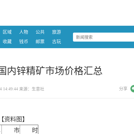
区域
人物
公共
旅游
收藏
钱币
邮票
古玩
日国内锌精矿市场价格汇总
微信
分享
-14 14:49:44 来源：生意社
【资料图】
单
市
时