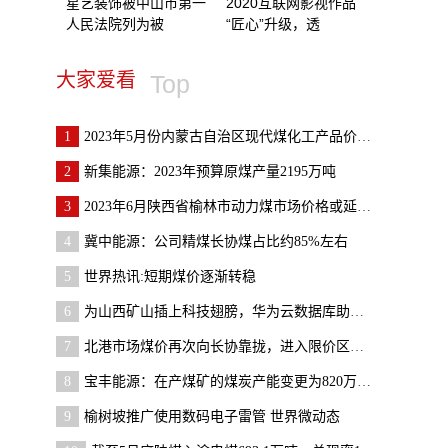
星艺装饰被中山市第一
2020互联网影视作品
人民法院列为被
“匠心”升级，透
大家爱看
Top
1
2023年5月份内蒙古自治区现代煤化工产品价格重心继
2
新集能源：2023年预算原煤产量2195万吨
3
2023年6月陕西省榆林市动力煤市场价格或延续承压偏
4
冀中能源：公司精煤长协煤占比约85%左右
5
世界热讯:短期煤价逐渐转稳
6
为山西矿山插上科技翅膀，华为云数据库助力精英数智
7
北港市场煤价再次向长协靠拢，进入限价区间与6月年
8
宝丰能源：在产煤矿的煤炭产能变更为820万吨/年
9
榆树坡推广使用数码电子雷管 世界微动态