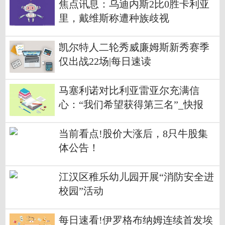
焦点讯息：乌迪内斯2比0胜卡利亚
里，戴维斯称遭种族歧视
凯尔特人二轮秀威廉姆斯新秀赛季
仅出战22场|每日速读
马塞利诺对比利亚雷亚尔充满信
心：“我们希望获得第三名”_快报
当前看点!股价大涨后，8只牛股集
体公告！
江汉区稚乐幼儿园开展“消防安全进
校园”活动
每日速看!伊罗格布纳姆连续首发埃