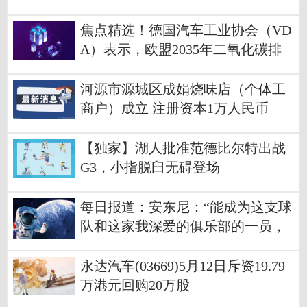
焦点精选！德国汽车工业协会（VD
A）表示，欧盟2035年二氧化碳排
放新规将导致德国5万个汽车行业岗
位面临流失风险；德国汽车行业面
河源市源城区成娟烧味店（个体工
临“严重的选址危机”
商户）成立 注册资本1万人民币
【独家】湖人批准范德比尔特出战
G3，小指脱臼无碍登场
每日报道：安东尼：“能成为这支球
队和这家我深爱的俱乐部的一员，
我感到非常开心”
永达汽车(03669)5月12日斥资19.79
万港元回购20万股