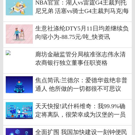
NBA官宣：湖人vs雷霆G4主裁判托
尼兄弟 活塞vs骑士G4主裁判马克|每
日讯息
生意社涤纶DTY5月11日均差继续负
向缩小为-88.75元/吨_快资讯
廊坊金融监管分局核准张志伟永清
农商银行独立董事任职资格
焦点简讯:兰德尔：爱德华兹绝非普
通人 他所做的一切都很不可思议
天天快报!武什科维奇：我99.9%确
定将离队，很荣幸成为汉堡的一员
全面扩围 我国加快建设一刻钟便民