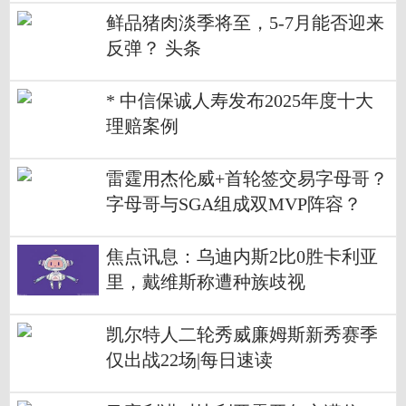
鲜品猪肉淡季将至，5-7月能否迎来
反弹？ 头条
* 中信保诚人寿发布2025年度十大
理赔案例
雷霆用杰伦威+首轮签交易字母哥？
字母哥与SGA组成双MVP阵容？
焦点讯息：乌迪内斯2比0胜卡利亚
里，戴维斯称遭种族歧视
凯尔特人二轮秀威廉姆斯新秀赛季
仅出战22场|每日速读