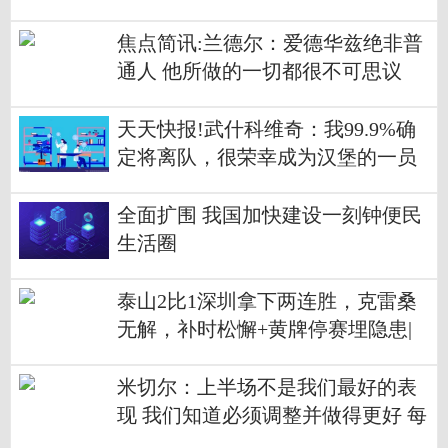
焦点简讯:兰德尔：爱德华兹绝非普
通人 他所做的一切都很不可思议
天天快报!武什科维奇：我99.9%确
定将离队，很荣幸成为汉堡的一员
全面扩围 我国加快建设一刻钟便民
生活圈
泰山2比1深圳拿下两连胜，克雷桑
无解，补时松懈+黄牌停赛埋隐患|
看点
米切尔：上半场不是我们最好的表
现 我们知道必须调整并做得更好 每
日简讯