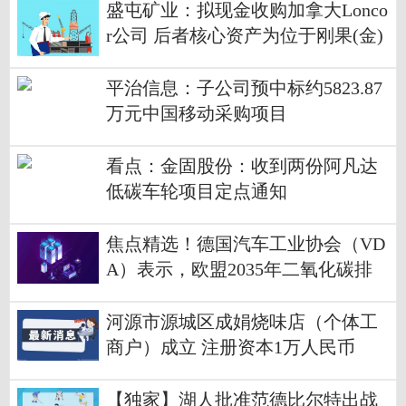
盛屯矿业：拟现金收购加拿大Lonco
r公司 后者核心资产为位于刚果(金)
的阿杜姆比金矿项目_关注
平治信息：子公司预中标约5823.87
万元中国移动采购项目
看点：金固股份：收到两份阿凡达
低碳车轮项目定点通知
焦点精选！德国汽车工业协会（VD
A）表示，欧盟2035年二氧化碳排
放新规将导致德国5万个汽车行业岗
位面临流失风险；德国汽车行业面
河源市源城区成娟烧味店（个体工
临“严重的选址危机”
商户）成立 注册资本1万人民币
【独家】湖人批准范德比尔特出战