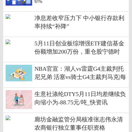
6%
净息差收窄压力下 中小银行存款利
率持续“补降”
5月11日创业板综增强ETF建信基金
份额增加200万份，重仓股宁德时
代、中际旭创、华仁药业
NBA官宣：湖人vs雷霆G4主裁判托
尼兄弟 活塞vs骑士G4主裁判马克|每
日讯息
生意社涤纶DTY5月11日均差继续负
向缩小为-88.75元/吨_快资讯
廊坊金融监管分局核准张志伟永清
农商银行独立董事任职资格