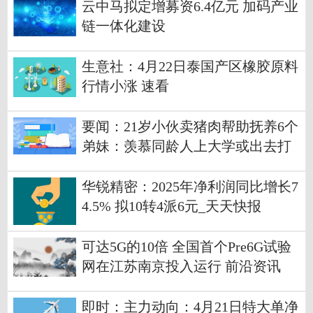
云中马拟定增募资6.4亿元 加码产业
链一体化建设
生意社：4月22日泰国产区橡胶原料
行情小涨 速看
要闻：21岁小伙卖猪肉帮助抚养6个
弟妹：羡慕同龄人上大学或出去打
工，希望爸妈别再生了
华锐精密：2025年净利润同比增长7
4.5% 拟10转4派6元_天天快报
可达5G的10倍 全国首个Pre6G试验
网在江苏南京投入运行 前沿资讯
即时：主力动向：4月21日特大单净