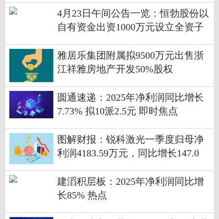
4月23日午间公告一览：恒勃股份以
自有资金出资1000万元设立全资子
公司陕西恒勃汽车部件有限公司 当
前看点
雅居乐集团附属拟9500万元出售浙
江祥雅房地产开发50%股权
圆通速递：2025年净利润同比增长
7.73% 拟10派2.5元 即时焦点
图解财报：锐科激光一季度归母净
利润4183.59万元，同比增长147.0
4%-每日播报
建滔积层板：2025年净利润同比增
长85% 热点