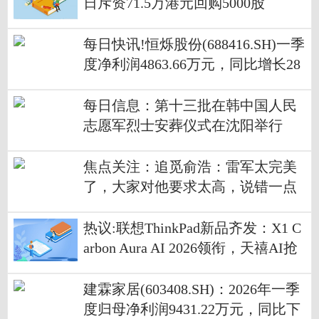
日斥资71.5万港元回购5000股
每日快讯!恒烁股份(688416.SH)一季
度净利润4863.66万元，同比增长28
4.71%
每日信息：第十三批在韩中国人民
志愿军烈士安葬仪式在沈阳举行
焦点关注：追觅俞浩：雷军太完美
了，大家对他要求太高，说错一点
都会被放大
热议:联想ThinkPad新品齐发：X1 C
arbon Aura AI 2026领衔，天禧AI抢
眼
建霖家居(603408.SH)：2026年一季
度归母净利润9431.22万元，同比下