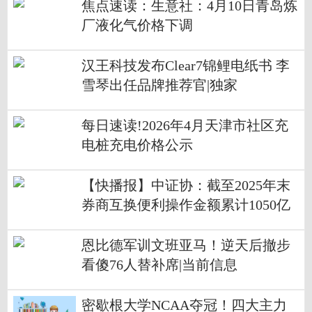
焦点速读：生意社：4月10日青岛炼
厂液化气价格下调
汉王科技发布Clear7锦鲤电纸书 李
雪琴出任品牌推荐官|独家
每日速读!2026年4月天津市社区充
电桩充电价格公示
【快播报】中证协：截至2025年末
券商互换便利操作金额累计1050亿
元，为A股带来增量资金
恩比德军训文班亚马！逆天后撤步
看傻76人替补席|当前信息
密歇根大学NCAA夺冠！四大主力