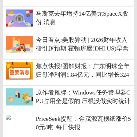
降23.56% 滚动
马斯克去年增持14亿美元SpaceX股
份 消息
今日看点:美股异动 | 2026财年收入
指引超预期 霍顿房屋(DHI.US)早盘
涨超7%
焦点快报!图解财报：广东明珠全年
归母净利润1.84亿元，同比增长324
3.47%
原作者摊牌：Windows任务管理器C
PU占用全是假的 压根没做实时统计
PriceSeek提醒：金茂源瓦楞纸涨价5
0元/吨_每日快报