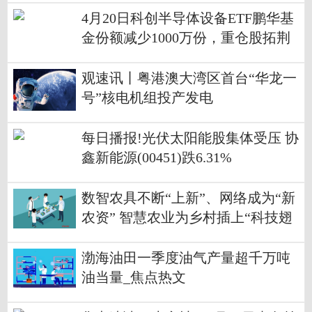
4月20日科创半导体设备ETF鹏华基
金份额减少1000万份，重仓股拓荆
科技、华海清科、中微公司 简讯
观速讯丨粤港澳大湾区首台“华龙一
号”核电机组投产发电
每日播报!光伏太阳能股集体受压 协
鑫新能源(00451)跌6.31%
数智农具不断“上新”、网络成为“新
农资” 智慧农业为乡村插上“科技翅
膀”
渤海油田一季度油气产量超千万吨
油当量_焦点热文