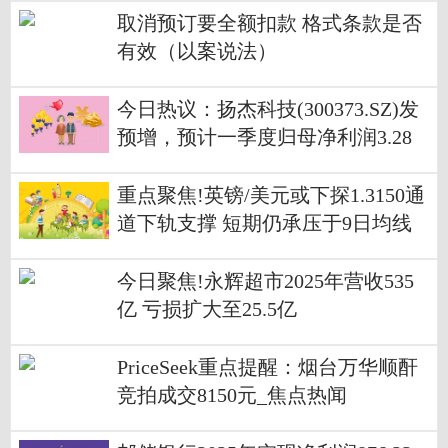
取消预订要全额扣款 格式条款是否
有效（以案说法）
今日热议：扬杰科技(300373.SZ)发
预增，预计一季度归母净利润3.28
亿元至3.82亿元，增长20%至40%
重点聚焦!英镑/美元或下探1.3150通
道下轨支撑 短期仍承压于9日均线
今日聚焦!永辉超市2025年营收535
亿 亏损扩大至25.5亿
PriceSeek重点提醒：烟台万华顺酐
竞拍成交8150元_焦点热闻