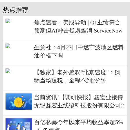
热点推荐
焦点速看：美股异动 | Q1业绩符合
预期但AI冲击疑虑难消 ServiceNow
(NOW.US)大跌近15%
生意社：4月23日中燃宁波地区燃料
油价格下调
【独家】老外感叹“北京速度”：购
物当场退税，全程不到2分钟
当前资讯!【调研快报】鑫宏业接待
无锡鑫宏业线缆科技股份有限公司2
025年度业绩说明会采用网络远程方
式进行,面向全体投资者调研
百亿私募今年以来平均收益率超5%