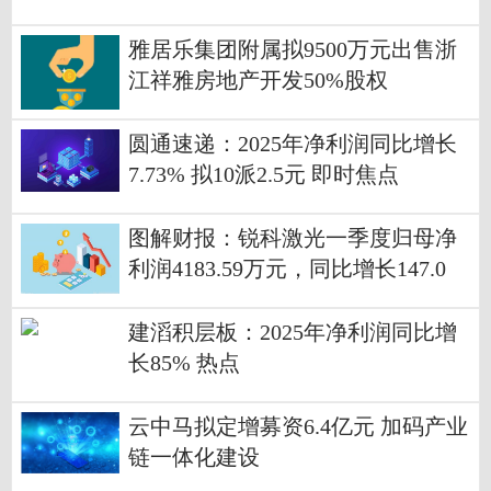
公司陕西恒勃汽车部件有限公司 当
前看点
雅居乐集团附属拟9500万元出售浙
江祥雅房地产开发50%股权
圆通速递：2025年净利润同比增长
7.73% 拟10派2.5元 即时焦点
图解财报：锐科激光一季度归母净
利润4183.59万元，同比增长147.0
4%-每日播报
建滔积层板：2025年净利润同比增
长85% 热点
云中马拟定增募资6.4亿元 加码产业
链一体化建设