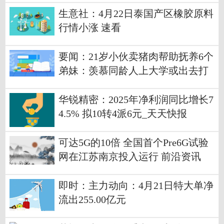
生意社：4月22日泰国产区橡胶原料
行情小涨 速看
要闻：21岁小伙卖猪肉帮助抚养6个
弟妹：羡慕同龄人上大学或出去打
工，希望爸妈别再生了
华锐精密：2025年净利润同比增长7
4.5% 拟10转4派6元_天天快报
可达5G的10倍 全国首个Pre6G试验
网在江苏南京投入运行 前沿资讯
即时：主力动向：4月21日特大单净
流出255.00亿元