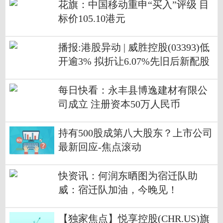
花旗：中国移动重申“买入”评级 目
标价105.10港元
播报:港股异动 | 威胜控股(03393)低
开逾3% 拟折让6.07%先旧后新配股
筹15亿港元
每日快看：永丰县博逸建材有限公
司成立 注册资本50万人民币
持有500股成第八大股东？上市公司
最新回应-焦点滚动
快资讯：何润东晒图为宿迁队助
威：宿迁队加油，今晚见！
【独家焦点】悦享控股(CHR.US)旗