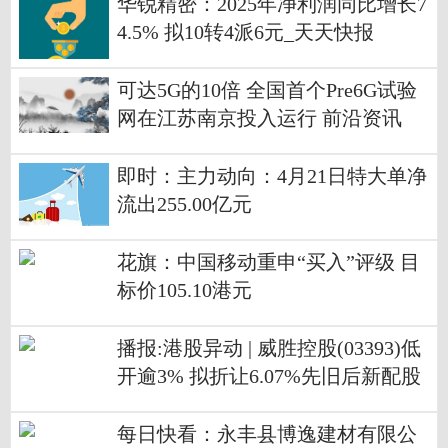
华锐精密：2025年净利润同比增长7
4.5% 拟10转4派6元_天天快报
可达5G的10倍 全国首个Pre6G试验
网在江苏南京投入运行 前沿资讯
即时：主力动向：4月21日特大单净
流出255.00亿元
花旗：中国移动重申“买入”评级 目
标价105.10港元
播报:港股异动 | 威胜控股(03393)低
开逾3% 拟折让6.07%先旧后新配股
筹15亿港元
每日快看：永丰县博逸建材有限公