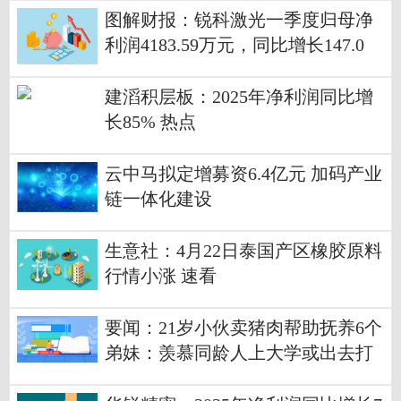
图解财报：锐科激光一季度归母净
利润4183.59万元，同比增长147.0
4%-每日播报
建滔积层板：2025年净利润同比增
长85% 热点
云中马拟定增募资6.4亿元 加码产业
链一体化建设
生意社：4月22日泰国产区橡胶原料
行情小涨 速看
要闻：21岁小伙卖猪肉帮助抚养6个
弟妹：羡慕同龄人上大学或出去打
工，希望爸妈别再生了