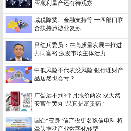
否顺利量产还有待观察
减税降费、金融支持等 十四部门联
合扶持旅游业复苏
吕红兵委员：在高质量发展中推进
共同富裕 激发市场主体活力
中低风险不代表没风险 银行理财产
品居然也会亏？
广誉远不到3个月涨价两次 双天然
安宫牛黄丸“果真是富贵药”
国企“变身”信产投更名豫信电科 将
牵头推动产业数字化转型