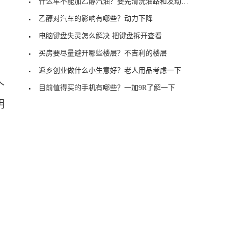
什么车不能加乙醇汽油？要先清洗油路和发动机积碳
乙醇对汽车的影响有哪些？动力下降
电脑键盘失灵怎么解决 把键盘拆开查看
买房要尽量避开哪些楼层？不吉利的楼层
返乡创业做什么小生意好？老人用品考虑一下
个
目前值得买的手机有哪些？一加9R了解一下
明