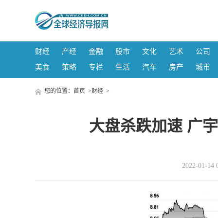
财经
产经
金融
股市
文化
艺术
公司
美食
策略
专栏
生活
汽车
房产
城市
您的位置：
首页
>
财经
>
大盘杀跌加速 广宇发
2022-01-