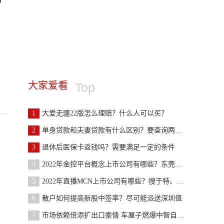
大家爱看
Top
1
大爱无疆22版怎么理赔？什么人可以买？
2
单身贷款和夫妻贷款有什么区别？要查询两个人的征信
3
退休后医保卡返钱吗？需要满足一定的条件
4
2022年金控平台概念上市公司有哪些？东莞控股等
5
2022年直播MCN上市公司有哪些？搜于特、星期六等
6
散户如何提高新股中签率？尽可能派送深圳值
7
市场依赖倍添扩出口豪情 车厘子燃爆中智自贸激情