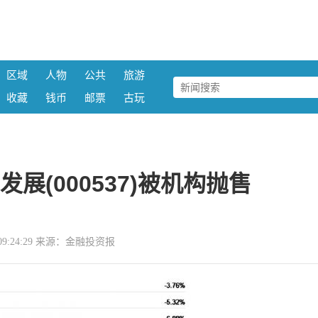
区域
人物
公共
旅游
收藏
钱币
邮票
古玩
展(000537)被机构抛售
14 09:24:29 来源：金融投资报