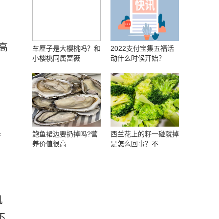
高
车厘子是大樱桃吗？和
2022支付宝集五福活
小樱桃同属蔷薇
动什么时候开始？
鲍鱼裙边要扔掉吗?营
西兰花上的籽一碰就掉
席
养价值很高
是怎么回事？不
机
不