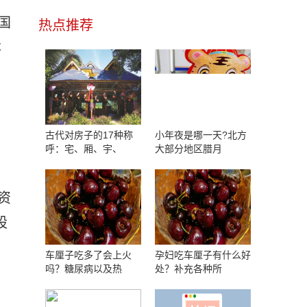
国
热点推荐
本
古代对房子的17种称
小年夜是哪一天?北方
呼：宅、厢、宇、
大部分地区腊月
资
股
车厘子吃多了会上火
孕妇吃车厘子有什么好
吗？糖尿病以及热
处？补充各种所