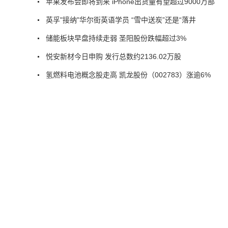
苹果发布会即将到来 iPhone出货量有望超过9000万部
英孚"接纳"华尔街英语学员 “雪中送炭”还是“落井
储能板块早盘持续走弱 圣阳股份跌幅超过3%
悦安新材今日申购 发行总数约2136.02万股
氢燃料电池概念股走高 凯龙股份（002783）涨逾6%