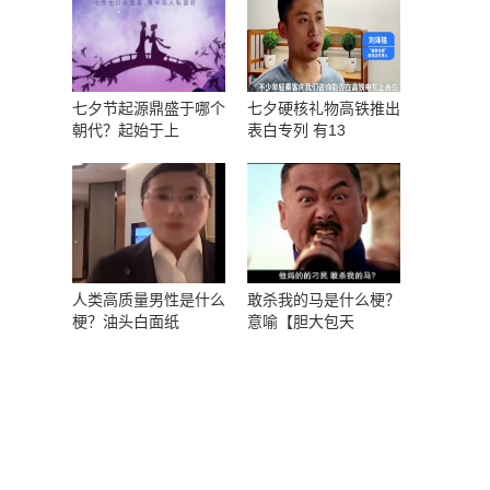
七夕节起源鼎盛于哪个
七夕硬核礼物高铁推出
朝代？起始于上
表白专列 有13
人类高质量男性是什么
敢杀我的马是什么梗？
梗？油头白面纸
意喻【胆大包天