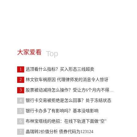
大家爱看
Top
1
逃顶看什么指标？买入形态三线超卖
2
林文钦车祸原因 代理律师发的消息令人惊讶
3
股票被动减持怎么操作？受让方6个月内不得转让
4
银行卡交易被拒绝是怎么回事？处于冻结状态
5
银行卡办多了有影响吗？基本没啥影响
6
布林宝塔线的绝招：在线下轨道下面做“空”
7
晶瑞转2价值分析 债券代码为123124