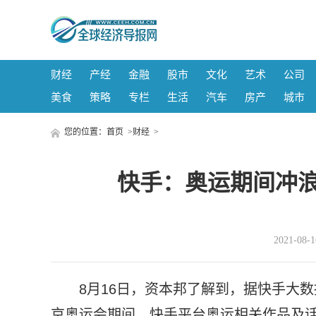
财经
产经
金融
股市
文化
艺术
公司
美食
策略
专栏
生活
汽车
房产
城市
您的位置：
首页
>
财经
>
快手：奥运期间冲浪
2021-08
8月16日，资本邦了解到，据快手大数
京奥运会期间，快手平台奥运相关作品及话题