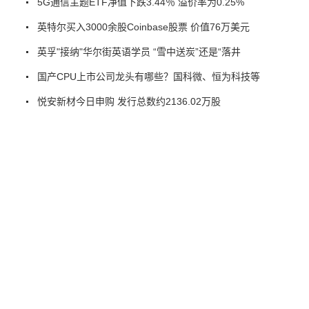
5G通信主题ETF净值下跌3.44％ 溢价率为0.25%
英特尔买入3000余股Coinbase股票 价值76万美元
英孚"接纳"华尔街英语学员 “雪中送炭”还是“落井
国产CPU上市公司龙头有哪些？国科微、恒为科技等
悦安新材今日申购 发行总数约2136.02万股