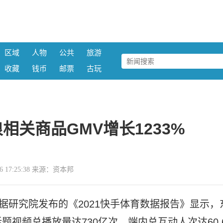
区域
人物
公共
旅游
收藏
钱币
邮票
古玩
相关商品GMV增长1233%
-16 17:25:38 来源：资本邦
据研究院发布的《2021快手体育数据报告》显示，
视频总播放量达730亿次，端内总互动人次达60.