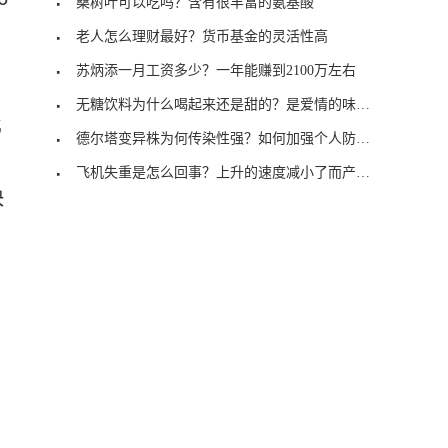
桑树叶可以吃吗？含有很丰富的氨基酸
老人怎么理财最好？货币基金的灵活性高
苏炳添一月工资多少？一年能赚到2100万左右
无糖饮料为什么喝起来还是甜的？是爱情的味道？
比
德尔塔变异株为何传染性强？如何加强个人防范？
飞机失重是怎么回事？上升的速度减小了而产生的
快