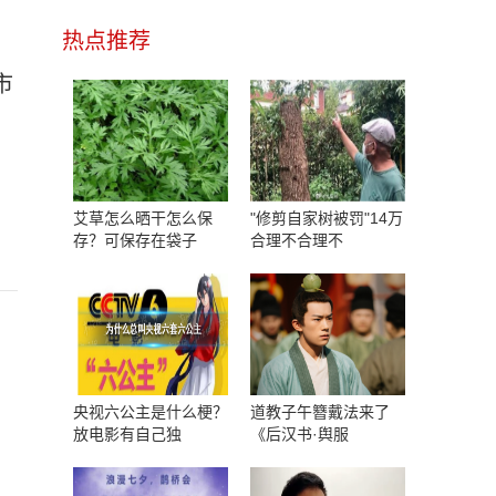
热点推荐
市
艾草怎么晒干怎么保
"修剪自家树被罚"14万
存？可保存在袋子
合理不合理不
央视六公主是什么梗？
道教子午簪戴法来了
放电影有自己独
《后汉书·舆服