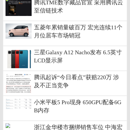
腾讯TME数字藏品官宣 采用腾讯云
至信链技术
五菱年累销量破百万 宏光连续11个
月位居车市场销冠
三星Galaxy A12 Nacho发布 6.5英寸
LCD显示屏
腾讯起诉“今日看点”获赔220万 涉
及不正当竞争
小米平板5 Pro现身 650GPU配备6G
B内存
浙江金华楼市捆绑销售车位 中海宏