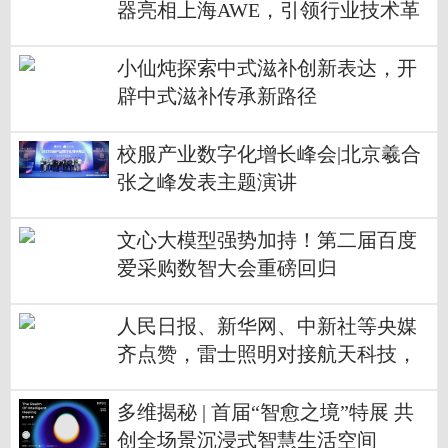
器亮相上海AWE，引领行业技术革
新
小仙炖探索中式滋补创新表达，开
辟中式滋补传承新路径
校服产业数字化增长峰会|北京羲合
张之峰发表主题演讲
文心大模型强势加持！第二届百度
爱采购数智大会重磅回归
人民日报、新华网、中新社等央媒
齐点赞，雷士照明对接航天科技，
引领行业升级
多维揭秘 | 首届“智愈之境”特展 共
创全场景沉浸式智慧生活空间