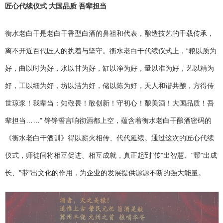
匠心代续仪式 大国品质 吾辈担当
衡水老白干是老白干香型白酒的鼻祖和代表，酿造技艺的千载传承，
离不开近百代匠人的执着与坚守。衡水老白干代续仪式上，“粮以质为
好，曲以时为好，水以甘为好，缸以净为好，量以准为好，艺以精为
好，工以细为好，坊以洁为好，储以陈为好，天人和谐共酿，方得传
世琼浆！我辈当：知敬畏！敢创新！守初心！酿美酒！大国品质！吾
辈担当……” 铮铮誓言响彻酒都上空，蕴含着衡水老白干酿酒密码的
《衡水老白干酒训》得以薪火相传、代代延续。通过这次的匠心代续
仪式，师徒间将相互促进、相互成就，真正起到"传"出智慧、"帮"出成
长、"带"出文化的作用，为企业的发展提供源源不断的强大能量。