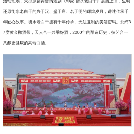
活动现场，大型原创舞台情景剧《印象·衡水老白干》震撼上演，生动
还原衡水老白干的兴于汉、盛于唐、名于明的辉煌岁月，讲述传承千
年匠心故事。衡水老白干拥有千年传承、无法复制的美酒密码。北纬3
7度黄金酿酒带，天人合一共酿好酒，2000年的酿造历史，技艺合一
共酿更健康的高端白酒。