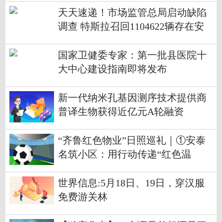
天天速递！市场监管总局启动缺陷
调查 特斯拉召回1104622辆存在安
全风险汽车
国家卫健委专家：第一批县医院十
大中心建设指南即将发布
新一代纳米孔基因测序技术提供商
普译生物获得近亿元A轮融资
“齐鲁红色物业”日照巡礼｜①安泰
名筑小区：用行动传递“红色温
暖”，让幸福在家门口持续升温 世
界球精选
世界信息:5月18日、19日，穿汉服
免费游关林