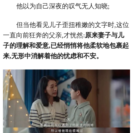
他以为自己深夜的叹气无人知晓;
但当他看见儿子歪扭稚嫩的文字时,这位
一直向前狂奔的父亲,才恍然:
原来妻子与儿
子的理解和爱意,已经悄悄将他柔软地包裹起
来,无形中消解着他的忧虑和不安。