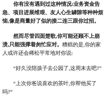
你有没有遇到过这种情况:业务资金告
急、项目进展维艰、友人心生罅隙等种种烦
恼,像是商量好了似的接二连三跟你过招。
然而尽管四面楚歌,你可能还顾不上崩
溃,只能强撑着匆忙应对。
糟糕的是,你的家
人或许还会稀松平常地对你说:
“好久没陪孩子去公园了,这周末去吧?”
“上次你爸说喜欢的茶叶,你帮他买了
吗?”
……