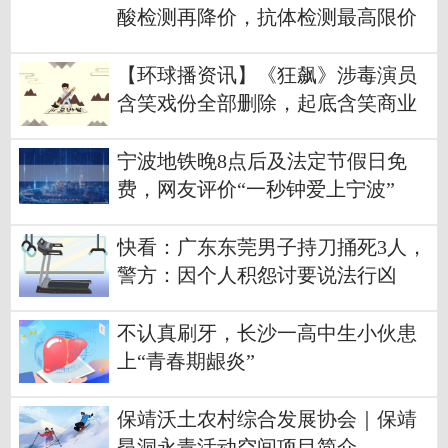
酸检测再降价，抗体检测最高限价
每人次14元
【环球播资讯】《狂飙》涉毒演员
含笑戏份全部删除，起底含笑商业
版图
宁波地铁晚8点后及法定节假日免
费，网友评价“一秒钟爱上宁波”
快看：广东东莞男子持刀捅死3人，
警方：因个人积怨讨要说法行凶
不认真刷牙，长沙一高中生小伙患
上“青春期龈炎”
保靖沃土农村综合发展协会｜保靖
昂洞永青活动空间项目简介