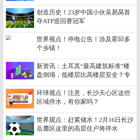
使用情况！
创造历史！23岁中国小伙吴易昺首
夺ATP巡回赛冠军
世界视点！停电公告！涉及霍邱多
个乡镇！
新资讯：土耳其“最高建筑标准”楼
盘倒塌，低楼层比高楼层安全？专
家回应来了
环球视点！注意，长沙天心区这些
区域停水，有你家吗？
世界观点：赶紧储水！2月16日长沙
岳麓区这里的高层住户将停水