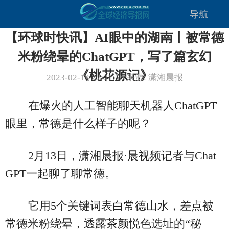
导航
【环球时快讯】AI眼中的湖南丨被常德
米粉绕晕的ChatGPT，写了篇玄幻
《桃花源记》
2023-02-13 22:21:59 来源: 潇湘晨报
在爆火的人工智能聊天机器人ChatGPT
眼里，常德是什么样子的呢？
2月13日，潇湘晨报·晨视频记者与Chat
GPT一起聊了聊常德。
它用5个关键词表白常德山水，差点被
常德米粉绕晕，透露茶颜悦色选址的“秘