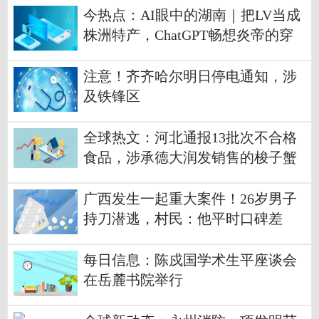
今热点：AI眼中的湖南｜把LV当成
株洲特产，ChatGPT畅想炎帝的穿
越故事
注意！齐齐哈尔明日停电通知，涉
及铁锋区
全球热文：河北通报13批次不合格
食品，涉承德大润发销售的梭子蟹
广西发生一起重大案件！26岁男子
持刀潜逃，村民：他平时口碑差
每日信息：陈戍国学术生平座谈会
在岳麓书院举行