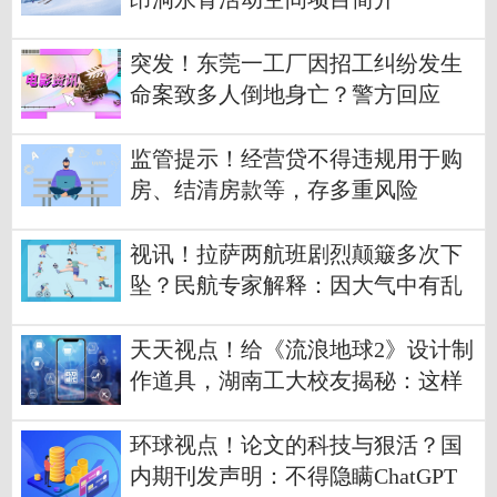
突发！东莞一工厂因招工纠纷发生
命案致多人倒地身亡？警方回应
监管提示！经营贷不得违规用于购
房、结清房款等，存多重风险
视讯！拉萨两航班剧烈颠簸多次下
坠？民航专家解释：因大气中有乱
流
天天视点！给《流浪地球2》设计制
作道具，湖南工大校友揭秘：这样
打造影片科技感！
环球视点！论文的科技与狠活？国
内期刊发声明：不得隐瞒ChatGPT