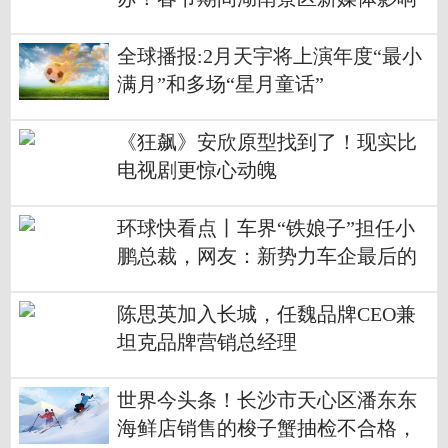
力榜单出炉
全球播报:2月天宇将上演年度“最小
满月”和多场“星月童话”
《狂飙》安欣原型找到了！现实比
电视剧更惊心动魄
环球快看点丨车界“铁娘子”担任小
鹏总裁，网友：新势力车企最后的
挣扎？
陈思英加入长城，任魏品牌CEO兼
坦克品牌营销总经理
世界今头条！长沙市天心区潘东东
海鲜店销售的梭子蟹抽检不合格，