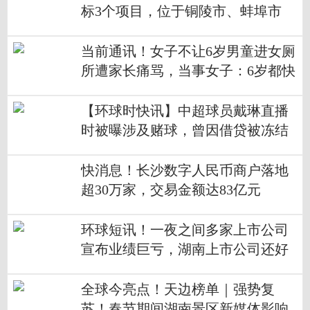
标3个项目，位于铜陵市、蚌埠市
当前通讯！女子不让6岁男童进女厕
所遭家长痛骂，当事女子：6岁都快
上小学了
【环球时快讯】中超球员戴琳直播
时被曝涉及赌球，曾因借贷被冻结
千万财产
快消息！长沙数字人民币商户落地
超30万家，交易金额达83亿元
环球短讯！一夜之间多家上市公司
宣布业绩巨亏，湖南上市公司还好
吗
全球今亮点！天边榜单｜强势复
苏！春节期间湖南景区新媒体影响