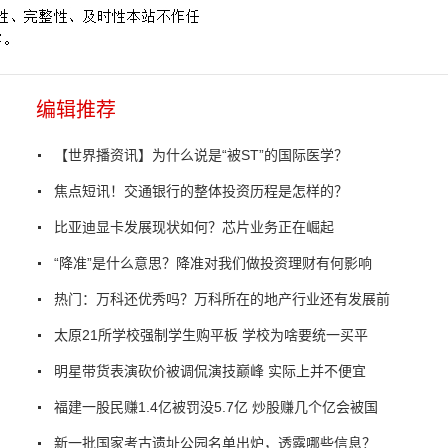
编辑推荐
【世界播资讯】为什么说是“被ST”的国际医学？
焦点短讯！交通银行的整体投资历程是怎样的？
比亚迪显卡发展现状如何？芯片业务正在崛起
“降准”是什么意思？降准对我们做投资理财有何影响
热门：万科还优秀吗？万科所在的地产行业还有发展前
太原21所学校强制学生购平板 学校为啥要统一买平
明星带货表演砍价被调侃演技巅峰 实际上并不便宜
福建一股民赚1.4亿被罚没5.7亿 炒股赚几个亿会被国
新一批国家考古遗址公园名单出炉，透露哪些信息？