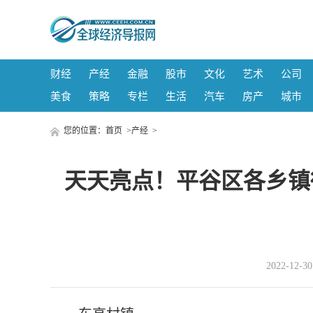
财经
产经
金融
股市
文化
艺术
公司
美食
策略
专栏
生活
汽车
房产
城市
您的位置：
首页
>
产经
>
天天亮点！平谷区各乡镇
2022-12-