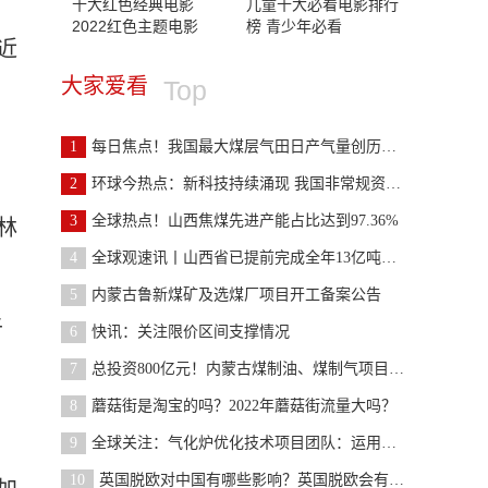
十大红色经典电影
儿童十大必看电影排行
2022红色主题电影
榜 青少年必看
近
大家爱看
Top
1
每日焦点！我国最大煤层气田日产气量创历史新高
2
环球今热点：新科技持续涌现 我国非常规资源接替加
，
3
全球热点！山西焦煤先进产能占比达到97.36%
林
4
全球观速讯丨山西省已提前完成全年13亿吨煤炭产量目
5
内蒙古鲁新煤矿及选煤厂项目开工备案公告
于
6
快讯：关注限价区间支撑情况
7
总投资800亿元！内蒙古煤制油、煤制气项目有序推进！
8
蘑菇街是淘宝的吗？2022年蘑菇街流量大吗？
9
全球关注：气化炉优化技术项目团队：运用新技术 取
10
英国脱欧对中国有哪些影响？英国脱欧会有什么后果？