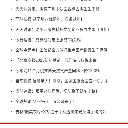
天天快资讯：树说广州丨沙面香樟古树生生不息
环球快报:过了腊八就是年，准备过年！
天天时讯：沈阳四家高科技文创企业参展中国（深圳）
今日精选：党员成为志愿服务“领头雁”
全球今亮点！工信部全力做好重点医疗物资生产保供
「北京商报2023新年献词」我们决心取悦未来
今年前11个月俄罗斯天然气产量同比下降13.3%
当前报道:信息量大！刚刚，国家卫健委回应一切：中
当前速读：服用这些药后，切勿急于驾车上路！
全球热讯:又一A+H上市公司来了！
吉林“最美农村公路”之十丨延边州东光至塔子沟的公