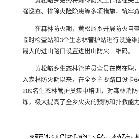
黄松峪乡始终将森林防火工作摆在突
强巡查、排除火险隐患等多项措施，筑牢森
在森林防火期，黄松峪乡开展防火自查
临时检查站和3个生态林管护站进行设施维
最大的进山路口设置进出山防火二维码。
黄松峪乡生态林管护员全员在岗在职
入森林防火期以来，在全乡主要路口设卡6
209名生态林管护员集中培训，对森林消
炼，极大提高了全乡火灾的预防和扑救能
标签：
森林防火
消防中队
黄松峪乡
大华山镇
消防安全