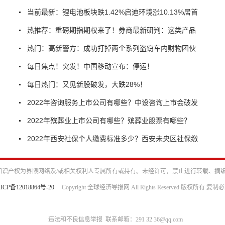
当前最新：锂电池板块跌1.42%启迪环境涨10.13%居首
热推荐：重磅期指期权来了！券商最新研判：这类产品
热门：高新警方：成功打掉两个系列盗窃车内财物团伙
每日焦点！突发！中国移动宣布：停运！
每日热门：又见新股破发，大跌28%！
2022年咨询服务上市公司有哪些？中设咨询上市会破发
2022年殡葬业上市公司有哪些？殡葬业股票有哪些？
2022年西安社保个人缴费标准多少？西安未央区社保缴
识产权为界限网络及/或相关权利人专属所有或持有。未经许可，禁止进行转载、摘
ICP备12018864号-20
Copyright 全球经济导报网 All Rights Reserved 版权所有 复制
违法和不良信息举报 联系邮箱：291 32 36@qq.com