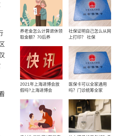
厚
养老金怎么计算退休领
社保证明自己怎么从网
行
取金额？70后养
上打印？ 社保
区
仅
馆
2021年上海进博会放
医保卡可以全家通用
假吗?上海进博会
吗？门诊统筹全家
看