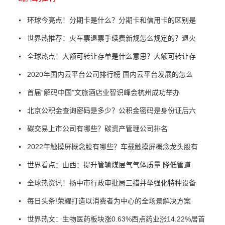
环球今亮点！分期卡是什么？分期卡和信用卡的区别是
世界热推荐：火车票退票手续费新规怎么规定的？退火
全球热点！大额可转让存单是什么意思？大额可转让存
2020年国内云平台公司排行榜 国内云平台发展的怎么
首届“解码中国”文旅酒店业智识峰会杭州成功举办
北京公积金查询密码是多少？公积金密码是身份证后六
碳交易上市公司有哪些？碳资产管理公司排名
2022年触摸屏概念股有哪些？车载触摸屏概念龙头股有
世界看点：山西：提升管输煤层气气体质量 降低管道
全球热资讯！扬中市行政审批局三措并举强化特种设备
每日头条!荣耀打造以消费者为中心的全场景解决方案
世界热文：生物医药板块涨0.63%西点药业涨14.22%居首