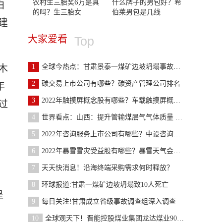
农村生三胎奖6万是真
什么牌子的男包好？希
白
的吗？生三胎女
伯莱男包是几线
建
大家爱看
Top
木
1
全球今热点：甘肃景泰一煤矿边坡坍塌事故追踪：已致
2
碳交易上市公司有哪些？碳资产管理公司排名
年
3
2022年触摸屏概念股有哪些？车载触摸屏概念龙头股有
过
4
世界看点：山西：提升管输煤层气气体质量 降低管道
5
2022年咨询服务上市公司有哪些？中设咨询上市会破发
6
2022年暴雪雪灾受益股有哪些？暴雪天气会刺激哪些股
7
天天快消息！沿海终端采购需求何时释放？
8
环球报道:甘肃一煤矿边坡坍塌致10人死亡
是
9
每日关注!甘肃成立省级事故调查组深入调查
10
全球观天下！晋能控股煤业集团龙达煤业90万吨矿井项