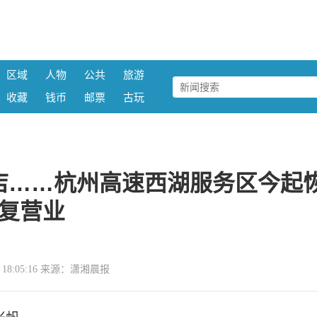
区域
人物
公共
旅游
收藏
钱币
邮票
古玩
店……杭州高速西湖服务区今起
复营业
25 18:05:16 来源：潇湘晨报