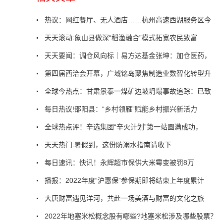
热议：网红餐厅、无人酒店……杭州高速西湖服务区今
天天滚动:象山县做深“稻渔融合”模式拓宽农民致富
天天要闻：调仓风向标｜易方达基金张坤：加仓医药，
第四届西洽会开幕，广域铭岛聚焦制造业数智化转型升
全球今热点：甘肃景泰一煤矿边坡坍塌事故追踪：已致
每日热议!邵阳县：“乡村领雁”赋能乡村振兴新活力
全球热点评！辛选集团“辛火计划”第一站圆满成功，
天天热门:暑假到，这份防溺水指南请收下
每日速讯：快讯！永辉超市保供大米霉变被罚8万
播报：2022年度“沪惠保”参保期即将结束上年度累计
大唐财富遇见洋河，共赴一场美酒与财富的文化之旅
2022年地塞米松概念股有哪些?地塞米松涉及哪些股票？