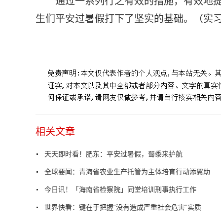
通过一系列行之有效的措施，有效地
生们平安过暑假打下了坚实的基础。（实习生
标签：
肥东县公安局
小手拉大手
中安在线
交管大队
安
相关文章
天天即时看！肥东：平安过暑假，蜀黍来护航
全球要闻：青海省农业生产托管为主体培育行动添翼助
今日讯！「海南省检察院」同堂培训刑事执行工作
世界快看：键在于把握“没有造成严重社会危害”实质