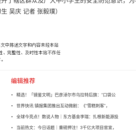
提升了辖区群众及广大中小学生的安全防范意识，为
 吴庆 记者 张毅璞）
全事故
编辑推荐
精选！「镜鉴文明」巴彦淖尔市乌拉特后旗：“口袋公
世界快讯:镇报集团推出互动微剧：《“雪糕刺客”，
全球今亮点！数说人物｜东方基金李瑞：扎根新能源投
当前热文：今日话题｜重磅押注！3千亿大项目官宣，