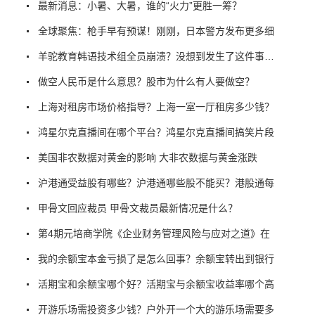
最新消息：小暑、大暑，谁的“火力”更胜一筹？
全球聚焦：枪手早有预谋！刚刚，日本警方发布更多细
羊驼教育韩语技术组全员崩溃？没想到发生了这件事…
做空人民币是什么意思？股市为什么有人要做空？
上海对租房市场价格指导？上海一室一厅租房多少钱？
鸿星尔克直播间在哪个平台？鸿星尔克直播间搞笑片段
美国非农数据对黄金的影响 大非农数据与黄金涨跌
沪港通受益股有哪些？沪港通哪些股不能买？港股通每
甲骨文回应裁员 甲骨文裁员最新情况是什么？
第4期元培商学院《企业财务管理风险与应对之道》在
我的余额宝本金亏损了是怎么回事？余额宝转出到银行
活期宝和余额宝哪个好？活期宝与余额宝收益率哪个高
开游乐场需投资多少钱？户外开一个大的游乐场需要多