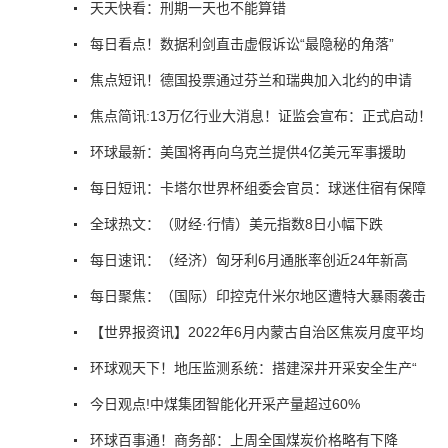
天天快看：刑期一天也不能算错
每日看点！数据利剑直击虚假诉讼“最隐秘的角落”
焦点短讯！德国投票通过芬兰和瑞典加入北约的申请
焦点简讯:13万亿行业大消息！证监会宣布：正式启动！
环球最新：美国将再向乌克兰提供4亿美元军事援助
每日短讯：卡塔尔世界杯组委会官员：球迷住宿有保障
全球热文：（财经·行情）美元指数8日小幅下跌
每日速讯：（经济）匈牙利6月通胀率创近24年新高
每日聚焦：（国际）印控克什米尔地区遭特大暴雨袭击
【世界报资讯】2022年6月内蒙古自治区焦炭月度平均
环球观天下！地压监测系统：搭建深井开采安全生产“
今日观点!中煤集团智能化开采产量超过60%
环球百事通！商务部：上周全国煤炭价格略有下降