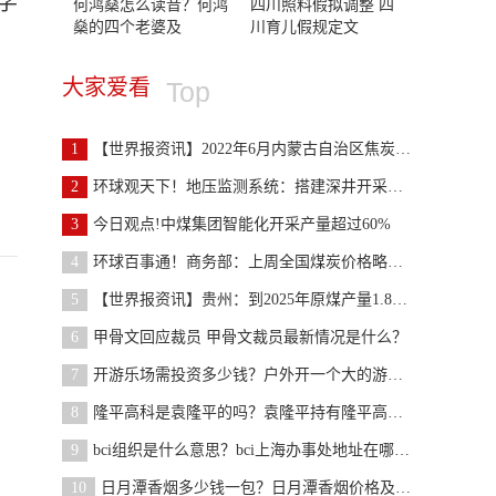
学
何鸿燊怎么读音？何鸿
四川照料假拟调整 四
燊的四个老婆及
川育儿假规定文
大家爱看
Top
1
【世界报资讯】2022年6月内蒙古自治区焦炭月度平均
2
环球观天下！地压监测系统：搭建深井开采安全生产“
3
今日观点!中煤集团智能化开采产量超过60%
4
环球百事通！商务部：上周全国煤炭价格略有下降
5
【世界报资讯】贵州：到2025年原煤产量1.8亿吨 力
6
甲骨文回应裁员 甲骨文裁员最新情况是什么？
7
开游乐场需投资多少钱？户外开一个大的游乐场需要多
8
隆平高科是袁隆平的吗？袁隆平持有隆平高科多少股份
9
bci组织是什么意思？bci上海办事处地址在哪？bci的
10
日月潭香烟多少钱一包？日月潭香烟价格及图片大全