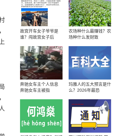
村
，
故宫开车女子爷爷是
农场种什么最赚钱？农
谁？闯故宫女子后
场种什么发财致
上
奔驰女车主个人信息
玛雅人的五大预言是什
局
奔驰女车主被指
么？2026年最恐
，
人