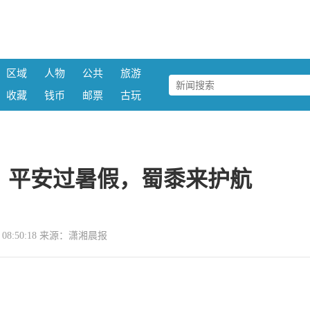
区域
人物
公共
旅游
收藏
钱币
邮票
古玩
：平安过暑假，蜀黍来护航
09 08:50:18 来源：潇湘晨报