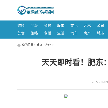
财经
产经
金融
股市
文化
艺术
公司
美食
策略
专栏
生活
汽车
房产
城市
您的位置：
首页
>
产经
>
天天即时看！肥东
2022-07-