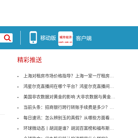
精彩推送
上海对租房市场价格指导？上海一室一厅租房多少钱？
鸿星尔克直播间在哪个平台？鸿星尔克直播间搞笑片段
美国非农数据对黄金的影响 大非农数据与黄金涨跌
当前头条：招商银行跨行转账手续费是多少？跨行转账
每日速讯：怎么辨别玉的真假？从哪些方面看玉的品相
环球微动态丨胡润是谁？胡润百富榜和福布斯富豪榜有