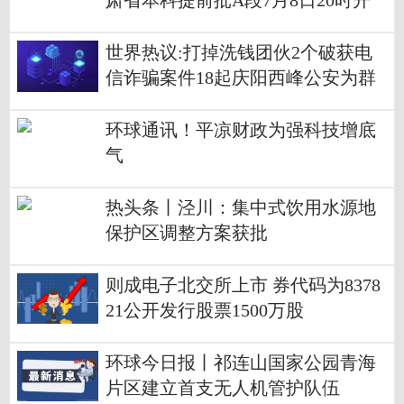
肃省本科提前批A段7月8日20时开
始征集志愿
世界热议:打掉洗钱团伙2个破获电
信诈骗案件18起庆阳西峰公安为群
众挽回经济损失12万元
环球通讯！平凉财政为强科技增底
气
热头条丨泾川：集中式饮用水源地
保护区调整方案获批
则成电子北交所上市 券代码为8378
21公开发行股票1500万股
环球今日报丨祁连山国家公园青海
片区建立首支无人机管护队伍