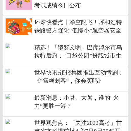
考试成绩今日公布
环球快看点丨净空限飞！呼和浩特
铁路警方强化“低慢小”航空器安全
管控
精选！「镜鉴文明」巴彦淖尔市乌
拉特后旗：“口袋公园”扮靓城市生
活空间
世界快讯:镇报集团推出互动微剧：
《“雪糕刺客”，你会买吗》
最新消息：小暑、大暑，谁的“火
力”更胜一筹？
世界观焦点：「关注2022高考」甘