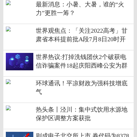
最新消息：小暑、大暑，谁的“火
力”更胜一筹？
世界观焦点：「关注2022高考」甘
肃省本科提前批A段7月8日20时开
始征集志愿
世界热议:打掉洗钱团伙2个破获电
信诈骗案件18起庆阳西峰公安为群
众挽回经济损失12万元
环球通讯！平凉财政为强科技增底
气
热头条丨泾川：集中式饮用水源地
保护区调整方案获批
则成电子北交所上市 券代码为8378