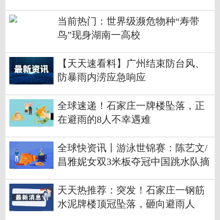
当前热门：世界级濒危物种“寿带
鸟”现身湖南一高校
【天天速看料】广州结束防台风、
防暴雨内涝应急响应
全球速递！石家庄一牌楼坠落，正
在避雨的8人不幸遇难
全球快资讯丨游泳世锦赛：陈艺文/
昌雅妮女双3米板夺冠中国跳水队摘
第12金
天天热推荐：突发！石家庄一钢筋
水泥牌楼顶冠坠落，砸向避雨人
群，8人遇难