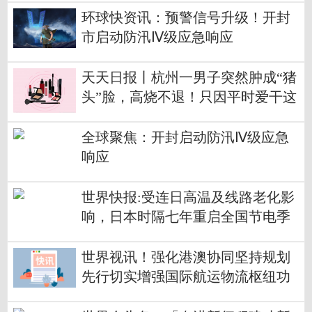
环球快资讯：预警信号升级！开封
市启动防汛Ⅳ级应急响应
天天日报丨杭州一男子突然肿成“猪
头”脸，高烧不退！只因平时爱干这
事……
全球聚焦：开封启动防汛Ⅳ级应急
响应
世界快报:受连日高温及线路老化影
响，日本时隔七年重启全国节电季
世界视讯！强化港澳协同坚持规划
先行切实增强国际航运物流枢纽功
能