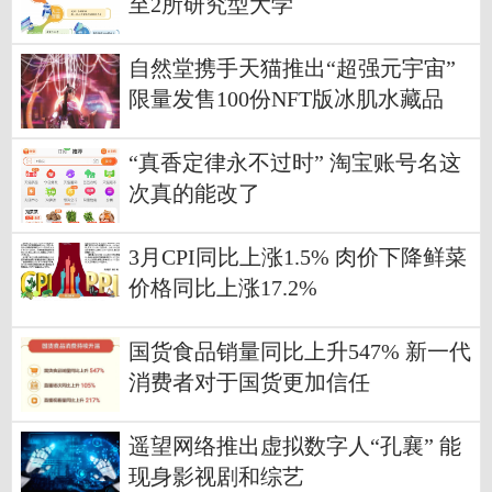
至2所研究型大学
自然堂携手天猫推出“超强元宇宙”
限量发售100份NFT版冰肌水藏品
“真香定律永不过时” 淘宝账号名这
次真的能改了
3月CPI同比上涨1.5% 肉价下降鲜菜
价格同比上涨17.2%
国货食品销量同比上升547% 新一代
消费者对于国货更加信任
遥望网络推出虚拟数字人“孔襄” 能
现身影视剧和综艺