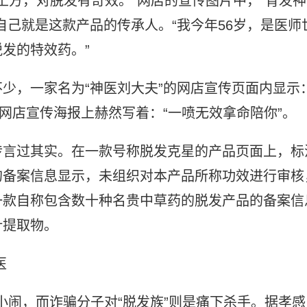
土方，对脱发有奇效。”网店的宣传图片中，“育发神
自己就是这款产品的传承人。“我今年56岁，是医师
发的特效药。”
少，一家名为“神医刘大夫”的网店宣传页面内显示
网店宣传海报上赫然写着：“一喷无效拿命陪你”。
传言过其实。在一款号称脱发克星的产品页面上，标
的备案信息显示，未组织对本产品所称功效进行审核
一款自称包含数十种名贵中草药的脱发产品的备案信
叶提取物。
医
打小闹，而诈骗分子对“脱发族”则是痛下杀手。据孝感