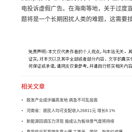
电投诉虚假广告。在海南等地，关于过度宣
题将是一个长期困扰人类的难题，这需要技
标签：
脱发产业
诈骗
高发地
乱投医
相关文章
脱发产业成诈骗高发地 病急不可乱投医
河南省：居民人均可支配收入26811元 增长8.1%
新能源回调压力浮现 施成认为板块景气度将持续
春节临近写真馆生意火爆 工笔画、国风、新年红成爆