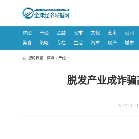
财经
产经
金融
股市
文化
艺术
公司
美食
策略
专栏
生活
汽车
房产
城市
您的位置：
首页
>
产经
>
脱发产业成诈骗
2022-01-