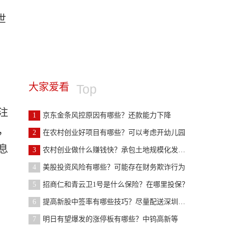
世
：
大家爱看
Top
注
1
京东金条风控原因有哪些？还款能力下降
，
2
在农村创业好项目有哪些？可以考虑开幼儿园
息
3
农村创业做什么赚钱快？承包土地规模化发展农业等
4
美股投资风险有哪些？可能存在财务欺诈行为
5
招商仁和青云卫1号是什么保险？在哪里投保？
6
提高新股中签率有哪些技巧？尽量配送深圳市值
7
明日有望爆发的涨停板有哪些？中钨高新等