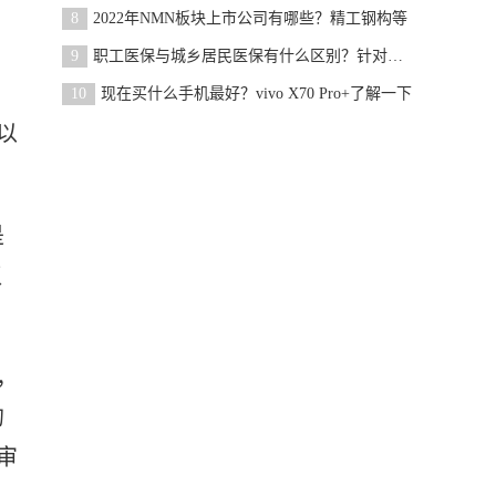
8
2022年NMN板块上市公司有哪些？精工钢构等
9
职工医保与城乡居民医保有什么区别？针对人群不同
10
现在买什么手机最好？vivo X70 Pro+了解一下
以
是
仅
，
的
审