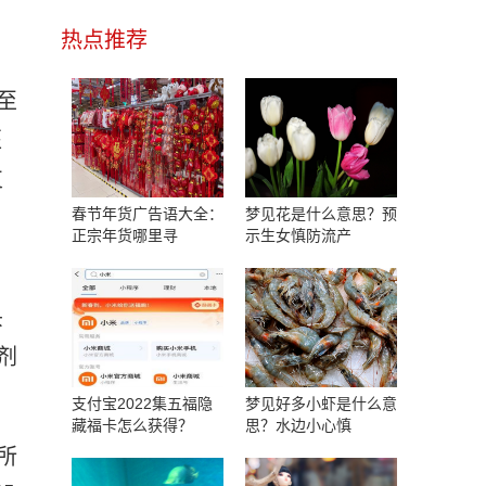
，
热点推荐
至
医
支
春节年货广告语大全：
梦见花是什么意思？预
正宗年货哪里寻
示生女慎防流产
头
剂
支付宝2022集五福隐
梦见好多小虾是什么意
藏福卡怎么获得？
思？水边小心慎
所