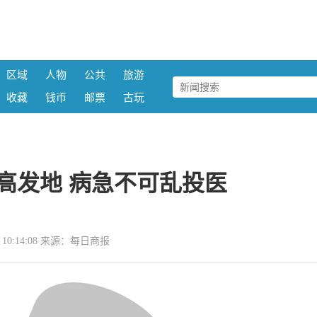
区域
人物
公共
旅游
收藏
钱币
邮票
古玩
高发地 病急不可乱投医
21 10:14:08 来源：每日商报