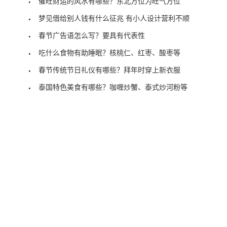
催旺财运的风水有哪些？东北方位为旺气方位
梦见借给别人钱有什么征兆 有小人设计营利不顺
春节广告语怎么写？要具有代表性
吃什么食物有助睡眠？核桃仁、红枣、酸枣等
春节传统节日礼仪有哪些？拜年时穿上新衣服
泰国特色美食有哪些？咖喱炒蟹、泰式炒河粉等