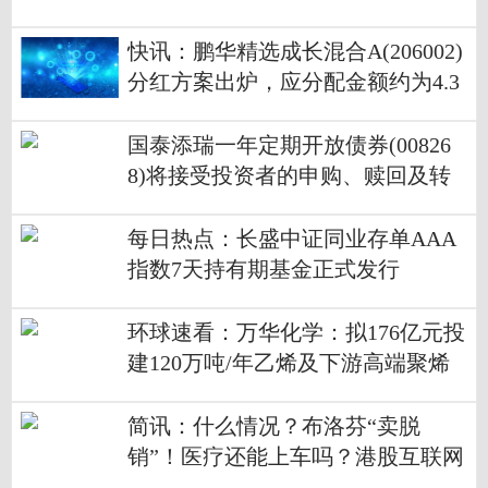
日成立
快讯：鹏华精选成长混合A(206002)
分红方案出炉，应分配金额约为4.3
亿元
国泰添瑞一年定期开放债券(00826
8)将接受投资者的申购、赎回及转
换业务申请
每日热点：长盛中证同业存单AAA
指数7天持有期基金正式发行
环球速看：万华化学：拟176亿元投
建120万吨/年乙烯及下游高端聚烯
烃项目
简讯：什么情况？布洛芬“卖脱
销”！医疗还能上车吗？港股互联网
再续涨势，吃喝板块近20日涨幅居