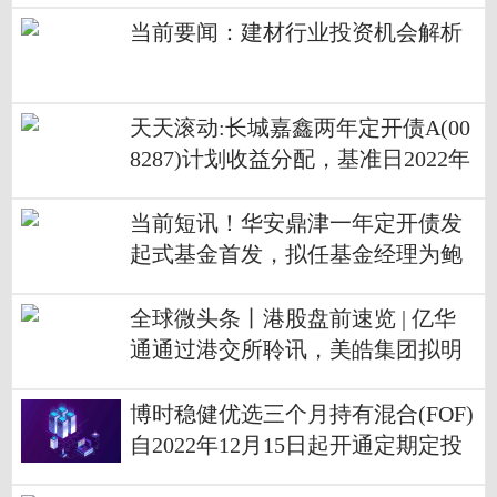
首
当前要闻：建材行业投资机会解析
天天滚动:长城嘉鑫两年定开债A(00
8287)计划收益分配，基准日2022年
12月8日
当前短讯！华安鼎津一年定开债发
起式基金首发，拟任基金经理为鲍
越愚
全球微头条丨港股盘前速览 | 亿华
通通过港交所聆讯，美皓集团拟明
日上市
博时稳健优选三个月持有混合(FOF)
自2022年12月15日起开通定期定投
业务