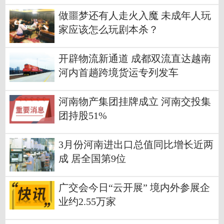
做噩梦还有人走火入魔 未成年人玩
家应该怎么玩剧本杀？
开辟物流新通道 成都双流直达越南
河内首趟跨境货运专列发车
河南物产集团挂牌成立 河南交投集
团持股51%
3月份河南进出口总值同比增长近两
成 居全国第9位
广交会今日“云开展” 境内外参展企
业约2.55万家